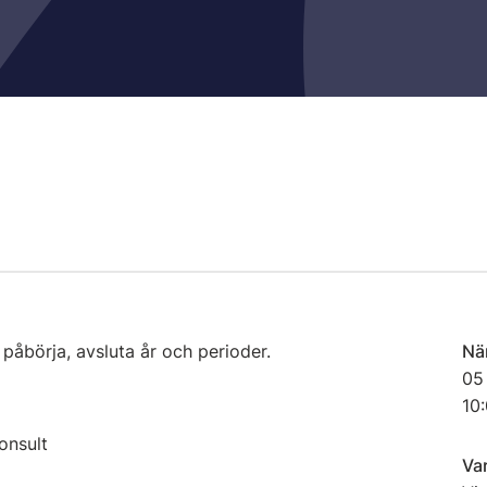
påbörja, avsluta år och perioder.
Nä
05
10:
onsult
Va