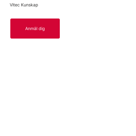
Vitec Kunskap
Anmäl dig
Länkar
Start
Kontakt
Om oss
Lediga tjänster