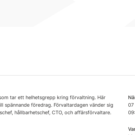
om tar ett helhetsgrepp kring förvaltning. Här
Nä
ill spännande föredrag. Förvaltardagen vänder sig
07
etschef, hållbarhetschef, CTO, och affärsförvaltare.
09
Va