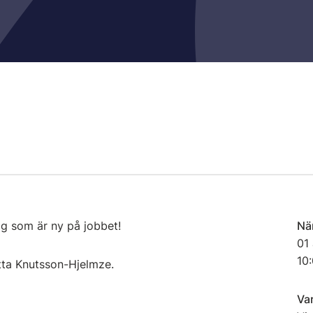
ig som är ny på jobbet!
Nä
01 
10:
tta Knutsson-Hjelmze.
Va