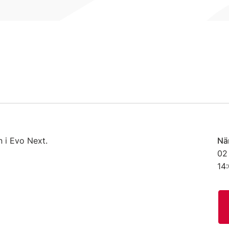
n i Evo Next.
Nä
02
14: