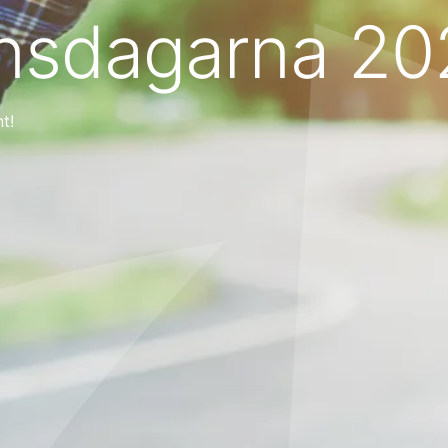
onsdagarna 2
t!