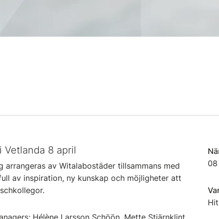
 Vetlanda 8 april
Nä
08
ag arrangeras av Witalabostäder tillsammans med
ull av inspiration, ny kunskap och möjligheter att
schkollegor.
Va
Hit
nagers; Hélène Larsson Schöön, Mette Stjärnklint,