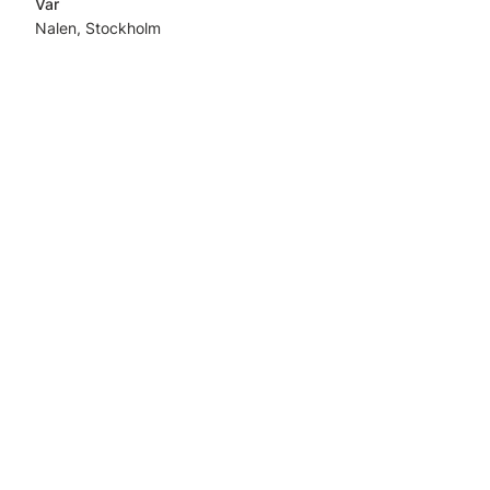
Var
Nalen, Stockholm
Läs mer och anmäl här
Länkar
Start
Kontakt
Om oss
Lediga tjänster