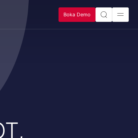
Boka Demo
OT,