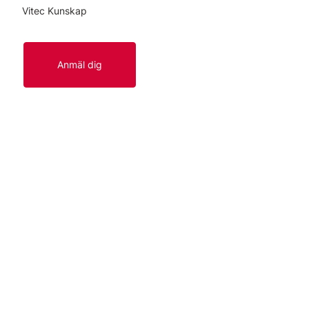
Vitec Kunskap
Anmäl dig
Länkar
Start
Kontakt
Om oss
Lediga tjänster