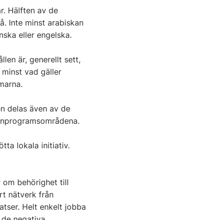
r. Hälften av de
å. Inte minst arabiskan
nska eller engelska.
len är, generellt sett,
 minst vad gäller
marna.
en delas även av de
ljonprogramsområdena.
ta lokala initiativ.
 om behörighet till
ort nätverk från
tser. Helt enkelt jobba
l de negativa