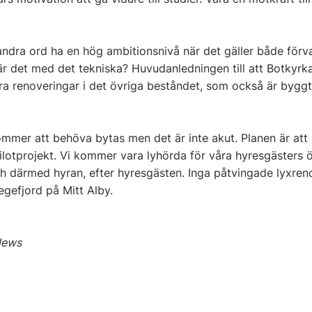
ndra ord ha en hög ambitionsnivå när det gäller både förv
 är det med det tekniska? Huvudanledningen till att Botkyr
era renoveringar i det övriga beståndet, som också är bygg
mer att behöva bytas men det är inte akut. Planen är att
ilotprojekt. Vi kommer vara lyhörda för våra hyresgästers ö
 därmed hyran, efter hyresgästen. Inga påtvingade lyxren
egefjord på Mitt Alby.
 News