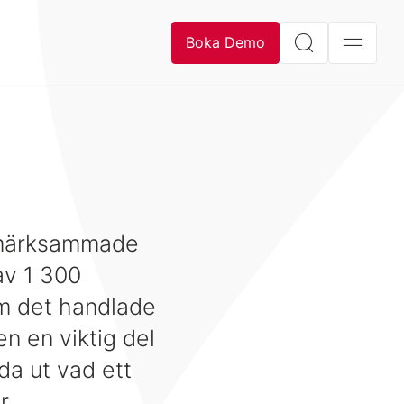
Boka Demo
pmärksammade
av 1 300
m det handlade
 en viktig del
da ut vad ett
r.