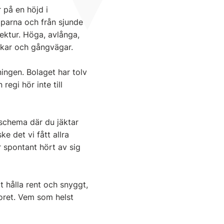
 på en höjd i
pparna och från sjunde
tektur. Höga, avlånga,
skar och gångvägar.
ingen. Bolaget har tolv
regi hör inte till
 schema där du jäktar
ke det vi fått allra
 spontant hört av sig
tt hålla rent och snyggt,
oret. Vem som helst