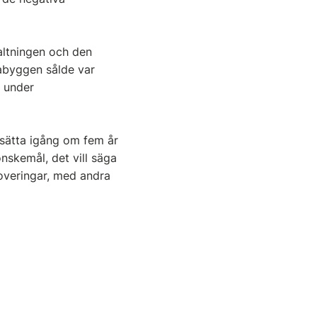
altningen och den
kabyggen sålde var
t under
 sätta igång om fem år
nskemål, det vill säga
overingar, med andra