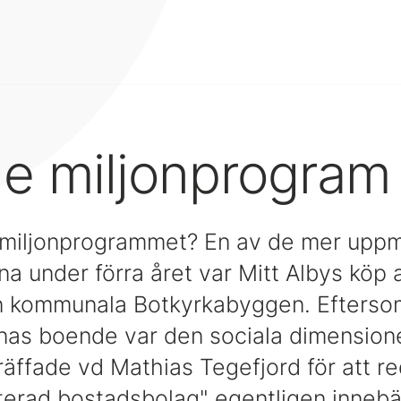
e miljonprogram
 miljonprogrammet? En av de mer up
a under förra året var Mitt Albys köp 
ån kommunala Botkyrkabyggen. Efterso
s boende var den sociala dimensionen
träffade vd Mathias Tegefjord för att re
terad bostadsbolag" egentligen innebä