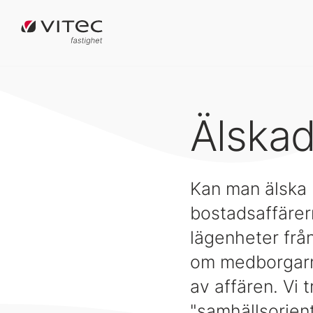
Älskad
Kan man älska
bostadsaffärern
lägenheter fr
om medborgarna
av affären. Vi 
"samhällsorien