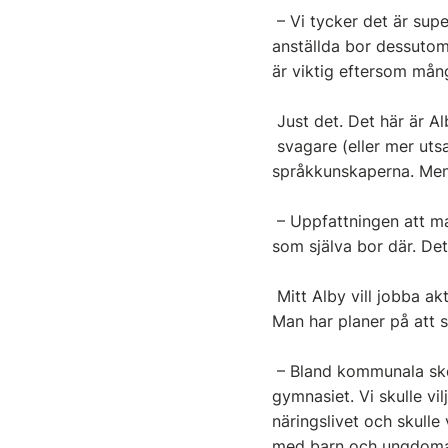
– Vi tycker det är supe
anställda bor dessutom 
är viktig eftersom mång
Just det. Det här är Alb
svagare (eller mer utsa
språkkunskaperna. Men 
– Uppfattningen att ma
som själva bor där. De
Mitt Alby vill jobba akt
Man har planer på att 
– Bland kommunala skol
gymnasiet. Vi skulle vil
näringslivet och skulle
med barn och ungdomars 