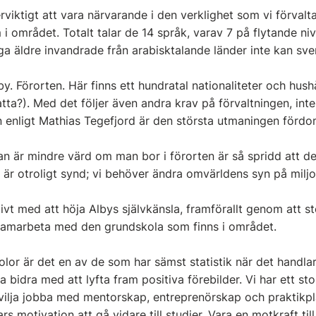
rviktigt att vara närvarande i den verklighet som vi förvalta
i området. Totalt talar de 14 språk, varav 7 på flytande niv
a äldre invandrade från arabisktalande länder inte kan sve
y. Förorten. Här finns ett hundratal nationaliteter och hushål
tta?). Med det följer även andra krav på förvaltningen, inte
enligt Mathias Tegefjord är den största utmaningen fördo
n är mindre värd om man bor i förorten är så spridd att d
t är otroligt synd; vi behöver ändra omvärldens syn på mi
ivt med att höja Albys självkänsla, framförallt genom att stöt
samarbeta med den grundskola som finns i området.
or är det en av de som har sämst statistik när det handlar
ja bidra med att lyfta fram positiva förebilder. Vi har ett st
 vilja jobba med mentorskap, entreprenörskap och praktikpla
motivation att gå vidare till studier. Vara en motkraft til