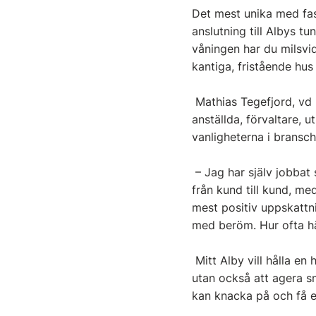
Det mest unika med fas
anslutning till Albys t
våningen har du milsvid
kantiga, fristående hu
Mathias Tegefjord, vd 
anställda, förvaltare, u
vanligheterna i bransch
– Jag har själv jobbat 
från kund till kund, med
mest positiv uppskattn
med beröm. Hur ofta h
Mitt Alby vill hålla en 
utan också att agera s
kan knacka på och få e