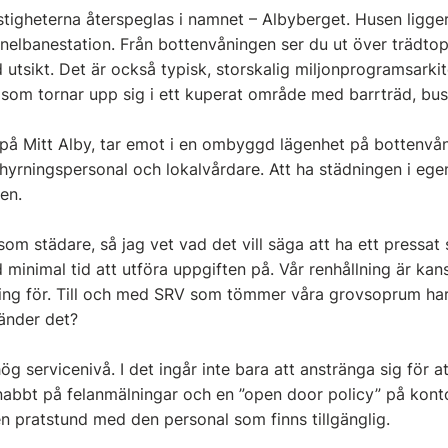
tigheterna återspeglas i namnet – Albyberget. Husen ligger
unnelbanestation. Från bottenvåningen ser du ut över trädto
 utsikt. Det är också typisk, storskalig miljonprogramsarki
s som tornar upp sig i ett kuperat område med barrträd, bu
på Mitt Alby, tar emot i en ombyggd lägenhet på bottenvån
thyrningspersonal och lokalvårdare. Att ha städningen i egen 
en.
som städare, så jag vet vad det vill säga att ha ett pressat
 minimal tid att utföra uppgiften på. Vår renhållning är kans
ing för. Till och med SRV som tömmer våra grovsoprum har
änder det?
hög servicenivå. I det ingår inte bara att anstränga sig för a
nabbt på felanmälningar och en ”open door policy” på kont
n pratstund med den personal som finns tillgänglig.