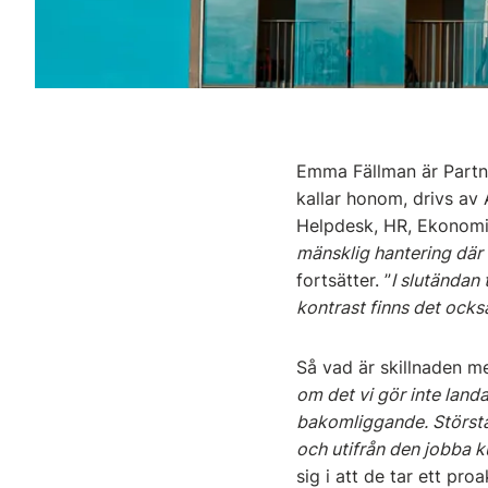
Emma Fällman är Partne
kallar honom, drivs av
Helpdesk, HR, Ekonomi,
mänsklig hantering där 
fortsätter. ”
I slutändan 
kontrast finns det ocks
Så vad är skillnaden m
om det vi gör inte landa
bakomliggande. Största
och utifrån den jobba k
sig i att de tar ett pr