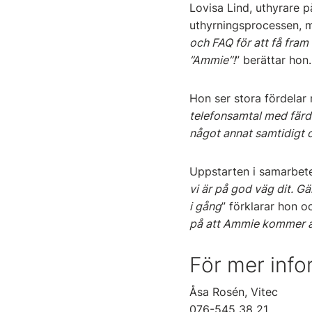
Lovisa Lind, uthyrare 
uthyrningsprocessen, 
och FAQ för att få fram
”Ammie”!
” berättar hon.
Hon ser stora fördelar 
telefonsamtal med färdig
något annat samtidigt o
Uppstarten i samarbete
vi är på god väg dit. G
i gång
” förklarar hon oc
på att Ammie kommer att
För mer info
Åsa Rosén, Vitec
076-545 38 21