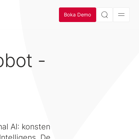
Boka Demo
bbot -
al AI: konsten
Intelligens. De