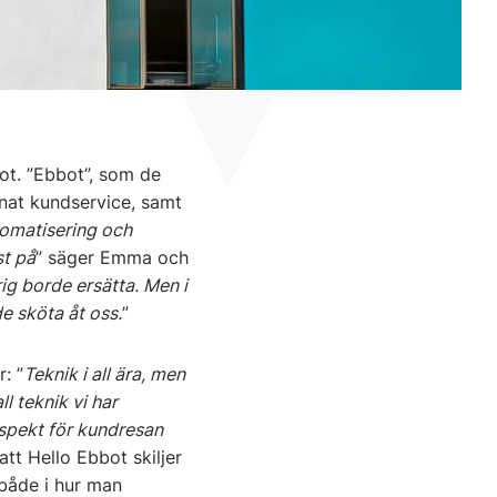
ot. ”Ebbot”, som de
nnat kundservice, samt
tomatisering och
st på
” säger Emma och
rig borde ersätta. Men i
e sköta åt oss.
”
: ”
Teknik i all ära, men
l teknik vi har
espekt för kundresan
att Hello Ebbot skiljer
 både i hur man