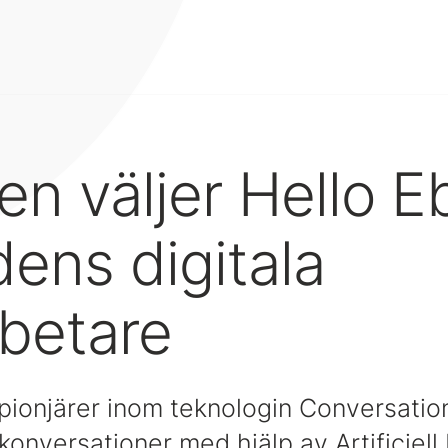
n väljer Hello E
dens digitala
betare
pionjärer inom teknologin Conversation
 konversationer med hjälp av Artificiell 