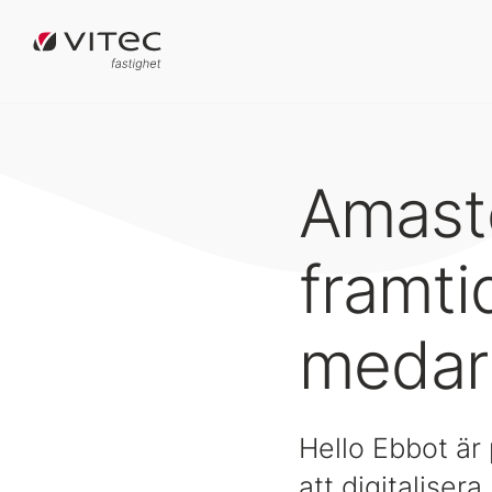
Amaste
framti
medar
Hello Ebbot är 
att digitalisera