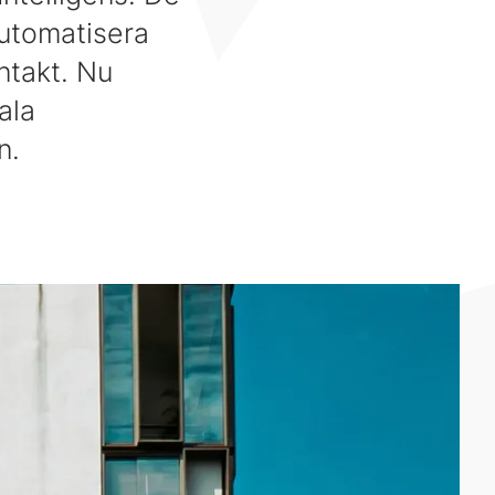
automatisera
ntakt. Nu
ala
n.