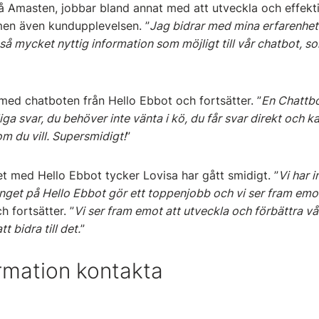
på Amasten, jobbar bland annat med att utveckla och effekti
men även kundupplevelsen. ”
Jag bidrar med mina erfarenhet
 så mycket nyttig information som möjligt till vår chatbot, 
med chatboten från Hello Ebbot och fortsätter. ”
En Chattbot
a svar, du behöver inte vänta i kö, du får svar direkt och ka
m du vill. Supersmidigt!
”
t med Hello Ebbot tycker Lovisa har gått smidigt. ”
Vi har 
änget på Hello Ebbot gör ett toppenjobb och vi ser fram emo
h fortsätter. ”
Vi ser fram emot att utveckla och förbättra v
 bidra till det.
”
rmation kontakta