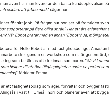
, men även hur man levererar den bästa kundupplevelsen på 
ch enklare att jobba med.
” säger hon.
ner för sitt jobb. På frågan hur hon ser på framtiden svar
ot supporterar på flera olika språk? Har ett års erfarenhet av
en? När Ebbot pratar med en annan “Ebbot”? Ja, möjligheter
betena för Hello Ebbot är med fastighetsbolaget Amasten 
e samarbete sker genom en workshop som nu är genomförd, 
sering som beräknas att ske innan sommaren. ”
Så vi kommer
s som hjälper till att öka tillgängligheten under en period som
bemanning
” förklarar Emma.
r ett fastighetsbolag som äger, förvaltar och bygger fastigh
 Alingsås i väst till Umeå i norr och planerar även att byg