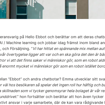
ransvarig på Hello Ebbot och berättar om att deras chatb
 AI / Machine learning och jobbar idag främst inom bland a
 och Försäljning. ”
Vi har hittat en spännande mix mellan au
vår övertygelse ligger att var och en ska göra det den är bä
tror vi att det finns saker vi människor gör, som en robot ald
å enormt mycket vi människor gör som en robot istället bord
ellan ”Ebbot” och andra chatbotar? Emma utvecklar sitt svar
r väl hos besökaren så spelar det ingen roll hur häftig och bal
 skillnaden som vi tycker genomsyrar hela bolaget är vår r
unddrivet.
” hon fortsätter och berättar att hon även tycker 
oaktivt ansvar i varje samarbete, där de kan vara rådgivande