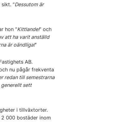
sikt. ”
Dessutom är
ar hon ”
Kittlande!
” och
 att ha varit anställd
na är oändliga!
”
Fastighets AB.
och nu pågår frekventa
 redan till semestrarna
 generellt sett
eter i tillväxtorter.
ga 2 000 bostäder inom