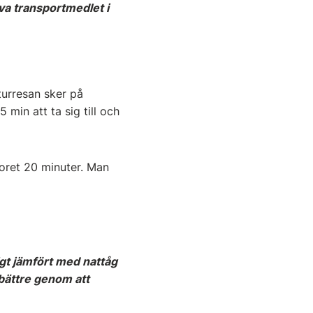
älva transportmedlet i
turresan sker på
 min att ta sig till och
ntoret 20 minuter. Man
igt jämfört med nattåg
bättre genom att