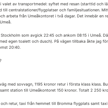
n i valet av transportmedel: syftet med resan (starttid och l
 till centralstationer/flygplatser och familjesituationen. M
 och arbeta från Umeåkontoret i två dagar. Det innebär en r
a Umeå.
ån Stockholm som avgick 22:45 och ankom 08:15 i Umeå. Dä
 med egen toalett och dusch). På vägen tillbaka åkte jag f
omst 20:40.
e?
äg med sovvagn, 1195 kronor retur i första klass klass. Bu
samt station till Umeåkontoret 150 kronor. Totalt 2 250 kro
och retur, taxi från hemmet till Bromma flygplats samt taxi 