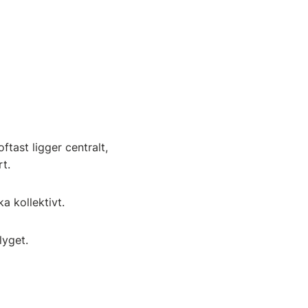
tast ligger centralt,
rt.
a kollektivt.
lyget.