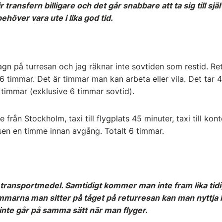
r transfern billigare och det går snabbare att ta sig till sj
höver vara ute i lika god tid.
n på turresan och jag räknar inte sovtiden som restid. Re
 timmar. Det är timmar man kan arbeta eller vila. Det tar 45
9 timmar (exklusive 6 timmar sovtid).
 från Stockholm, taxi till flygplats 45 minuter, taxi till ko
sen en timme innan avgång. Totalt 6 timmar.
 transportmedel. Samtidigt kommer man inte fram lika tid
marna man sitter på tåget på returresan kan man nyttja 
et inte går på samma sätt när man flyger.