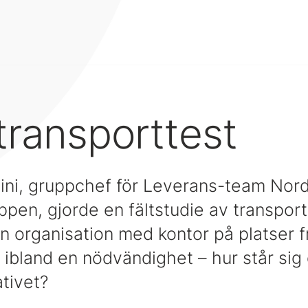
 transporttest
ni, gruppchef för Leverans-team Nor
pen, gjorde en fältstudie av transport
en organisation med kontor på platser f
 ibland en nödvändighet – hur står sig
ativet?