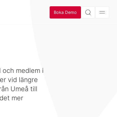
Boka Demo
d och medlem i
er vid längre
rån Umeå till
 det mer