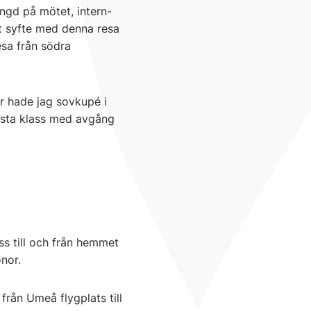
ängd på mötet, intern-
itt syfte med denna resa
esa från södra
r hade jag sovkupé i
örsta klass med avgång
ss till och från hemmet
nor.
från Umeå flygplats till