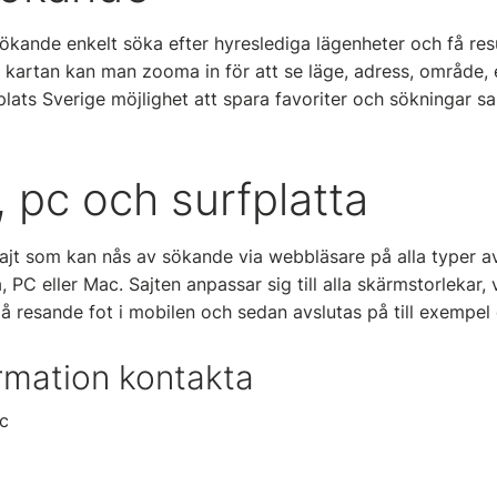
kande enkelt söka efter hyreslediga lägenheter och få resu
På kartan kan man zooma in för att se läge, adress, område,
oplats Sverige möjlighet att spara favoriter och sökningar 
, pc och surfplatta
sajt som kan nås av sökande via webbläsare på alla typer 
, PC eller Mac. Sajten anpassar sig till alla skärmstorlekar, 
å resande fot i mobilen och sedan avslutas på till exempe
rmation kontakta
c