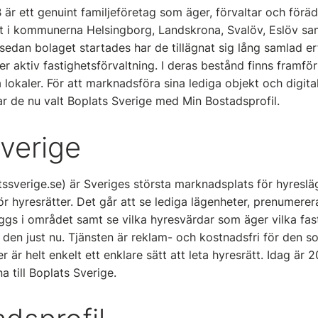
är ett genuint familjeföretag som äger, förvaltar och förädl
 i kommunerna Helsingborg, Landskrona, Svalöv, Eslöv sa
sedan bolaget startades har de tillägnat sig lång samlad e
r aktiv fastighetsförvaltning. I deras bestånd finns framför
okaler. För att marknadsföra sina lediga objekt och digital
r de nu valt Boplats Sverige med Min Bostadsprofil.
verige
tssverige.se) är Sveriges största marknadsplats för hyreslä
ör hyresrätter. Det går att se lediga lägenheter, prenumerer
gs i området samt se vilka hyresvärdar som äger vilka fas
 i den just nu. Tjänsten är reklam- och kostnadsfri för den s
r är helt enkelt ett enklare sätt att leta hyresrätt. Idag är
a till Boplats Sverige.