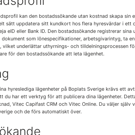
dsprofil
dsprofil kan den bostadssökande utan kostnad skapa sin e
elt sätt uppdatera sitt kundkort hos flera hyresvärdar i e
eja eID eller Bank ID. Den bostadssökande registrerar sina 
p dokument som lönespecifikationer, arbetsgivarintyg, ta 
lt, vilket underlättar uthyrnings- och tilldelningsprocessen 
are för den bostadssökande att leta lägenhet.
ng
ina hyreslediga lägenheter på Boplats Sverige krävs ett avt
t du har ett verktyg för att publicera dina lägenheter. Dett
nad, Vitec Capifast CRM och Vitec Online. Du väljer själv 
verige och de förs automatiskt över.
sökande