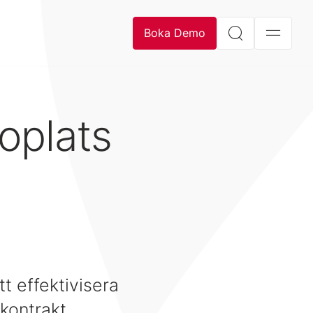
Boka Demo
Boplats
t effektivisera
kontrakt.