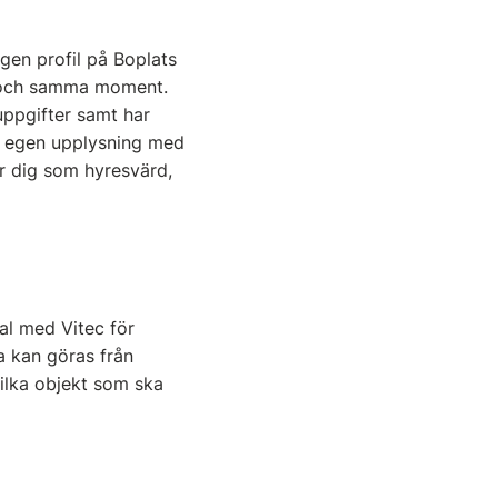
gen profil på Boplats
tt och samma moment.
uppgifter samt har
en egen upplysning med
för dig som hyresvärd,
al med Vitec för
a kan göras från
vilka objekt som ska