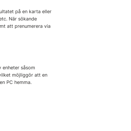
ltatet på en karta eller
 etc. När sökande
samt att prenumerera via
av enheter såsom
vilket möjliggör att en
l en PC hemma.