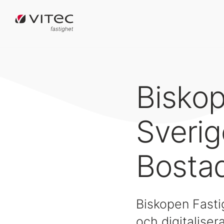
Biskop
Sveri
Bostad
Biskopen Fastig
och digitaliser