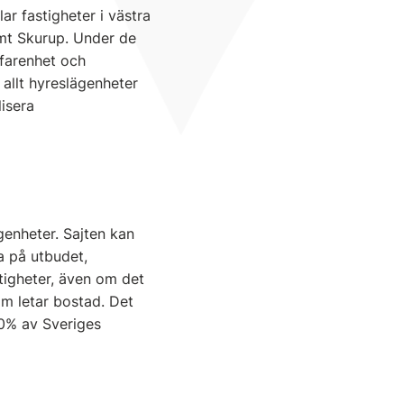
ar fastigheter i västra
mt Skurup. Under de
rfarenhet och
 allt hyreslägenheter
isera
genheter. Sajten kan
a på utbudet,
tigheter, även om det
om letar bostad. Det
 20% av Sveriges