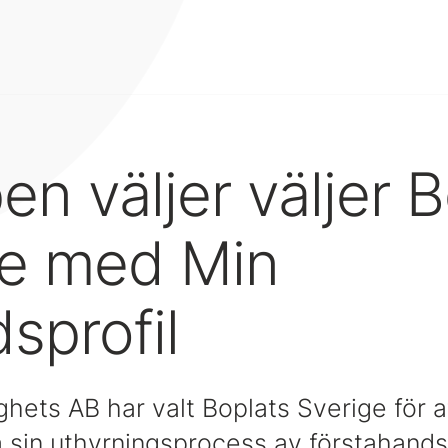
en väljer väljer 
ge med Min
sprofil
hets AB har valt Boplats Sverige för at
a sin uthyrningsprocess av förstahands