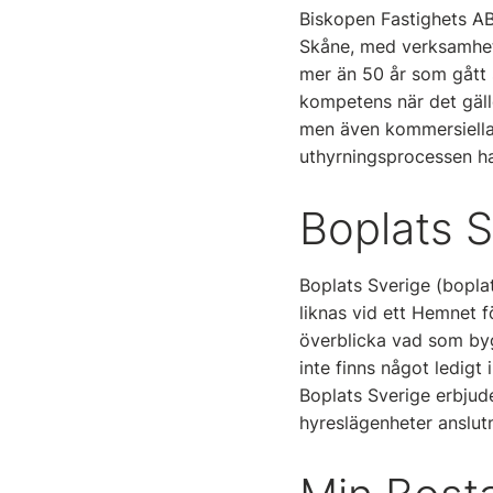
Biskopen Fastighets AB 
Skåne, med verksamhet
mer än 50 år som gått 
kompetens när det gälle
men även kommersiella l
uthyrningsprocessen ha
Boplats S
Boplats Sverige (bopla
liknas vid ett Hemnet f
överblicka vad som byg
inte finns något ledigt
Boplats Sverige erbjude
hyreslägenheter anslutn