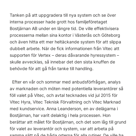
Tanken på att uppgradera till nya system och se över
interna processer hade grott hos familjeföretaget
Bostjärnan AB under en längre tid. De ville effektivisera
processerna mellan sina kontor i Västerås och Göteborg
och även hitta ett mer heltäckande system för att slippa
dubbelt arbete. När de fick informationen från Vitec att
supporten för Vertex – deras dåvarande hyressystem –
skulle avvecklas, så innebar det den sista knuffen de
behövde för att gå från tanke till handling.
Efter en vår och sommar med anbudsförfrågan, analys
av marknaden och möten med potentiella leverantörer så
föll valet på Vitec, och avtal tecknades vid jul 2015 för
Vitec Hyra, Vitec Teknisk Förvaltning och Vitec Marknad
med kundservice. Anna Leanderson, en av delägarna i
Bostjärnan, har varit delaktig i hela processen. Hon
berättar att målet för Bostjärnan, och det som låg till grund
för valet av leverantör och system, var att arbeta på
samma sätt på de båda orterna för alla rutiner. De ville ha