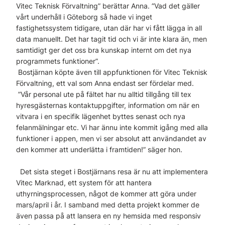
Vitec Teknisk Förvaltning” berättar Anna. ”Vad det gäller
vårt underhåll i Göteborg så hade vi inget
fastighetssystem tidigare, utan där har vi fått lägga in all
data manuellt. Det har tagit tid och vi är inte klara än, men
samtidigt ger det oss bra kunskap internt om det nya
programmets funktioner”.
Bostjärnan köpte även till appfunktionen för Vitec Teknisk
Förvaltning, ett val som Anna endast ser fördelar med.
”Vår personal ute på fältet har nu alltid tillgång till tex
hyresgästernas kontaktuppgifter, information om när en
vitvara i en specifik lägenhet byttes senast och nya
felanmälningar etc. Vi har ännu inte kommit igång med alla
funktioner i appen, men vi ser absolut att användandet av
den kommer att underlätta i framtiden!” säger hon.
Det sista steget i Bostjärnans resa är nu att implementera
Vitec Marknad, ett system för att hantera
uthyrningsprocessen, något de kommer att göra under
mars/april i år. I samband med detta projekt kommer de
även passa på att lansera en ny hemsida med responsiv