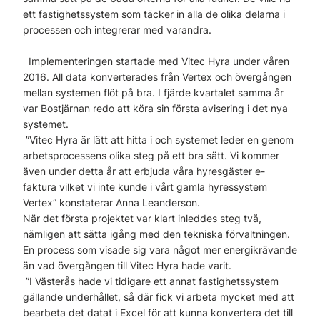
ett fastighetssystem som täcker in alla de olika delarna i
processen och integrerar med varandra.
Implementeringen startade med Vitec Hyra under våren
2016. All data konverterades från Vertex och övergången
mellan systemen flöt på bra. I fjärde kvartalet samma år
var Bostjärnan redo att köra sin första avisering i det nya
systemet.
”Vitec Hyra är lätt att hitta i och systemet leder en genom
arbetsprocessens olika steg på ett bra sätt. Vi kommer
även under detta år att erbjuda våra hyresgäster e-
faktura vilket vi inte kunde i vårt gamla hyressystem
Vertex” konstaterar Anna Leanderson.
När det första projektet var klart inleddes steg två,
nämligen att sätta igång med den tekniska förvaltningen.
En process som visade sig vara något mer energikrävande
än vad övergången till Vitec Hyra hade varit.
”I Västerås hade vi tidigare ett annat fastighetssystem
gällande underhållet, så där fick vi arbeta mycket med att
bearbeta det datat i Excel för att kunna konvertera det till