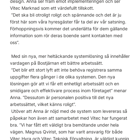
design. Anna ser fram emot implementeringen och ser
Vitec Marknad som ett värdefullt tillskott.
”Det ska bli otroligt roligt och spännande och det är ju
först här som våra hyresgäster får ta del av vår satsning.
Förhoppningsvis kommer det underlätta för dem gällande
information som rör deras boende samt kontakten med
oss”.
Med sin nya, mer heltäckande systemlösning så innehåller
vardagen på Bostjärnan ett bättre arbetssätt.
”Det blir ett stort lyft att inte behöva registrera samma
uppgifter flera gånger i de olika systemen. Den nya
lösningen gör att vi får ett enhetligt arbetssätt och en
smidigare och effektivare process inom företaget” menar
Anna. ”Dessutom är personalen positiva till det nya
arbetssättet, vilket känns roligt”.
Utöver att Anna är nöjd med de system som levereras så
påpekar hon även att samarbetet med Vitec har fungerat
bra. ”Vi har fått ett väldigt bra bemötande under hela
vägen. Magnus Qvirist, som har varit ansvarig för både
Vitec Hyra och Vitec Teknisk Förvaltning, är väldigt kunnig