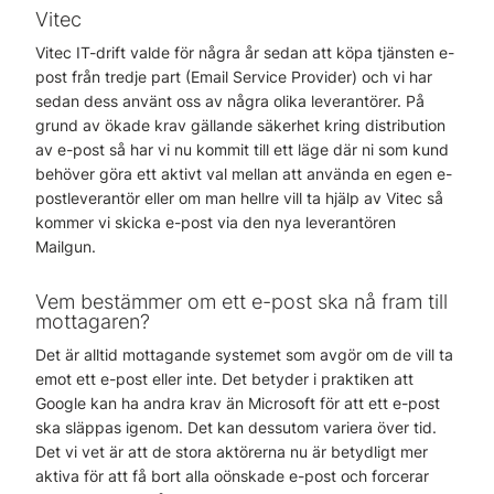
Vitec
Vitec IT-drift valde för några år sedan att köpa tjänsten e-
post från tredje part (Email Service Provider) och vi har
sedan dess använt oss av några olika leverantörer. På
grund av ökade krav gällande säkerhet kring distribution
av e-post så har vi nu kommit till ett läge där ni som kund
behöver göra ett aktivt val mellan att använda en egen e-
postleverantör eller om man hellre vill ta hjälp av Vitec så
kommer vi skicka e-post via den nya leverantören
Mailgun.
Vem bestämmer om ett e-post ska nå fram till
mottagaren?
Det är alltid mottagande systemet som avgör om de vill ta
emot ett e-post eller inte. Det betyder i praktiken att
Google kan ha andra krav än Microsoft för att ett e-post
ska släppas igenom. Det kan dessutom variera över tid.
Det vi vet är att de stora aktörerna nu är betydligt mer
aktiva för att få bort alla oönskade e-post och forcerar