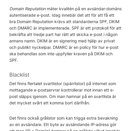
Domain Reputation
mäter kvalitén på en avsändar-domäns
autentiserade e-post. Idag innebär det att för att få ett
bra Domain Reputation krävs att standarderna SPF, DKIM
och DMARC är implementerade. SPF är ett protokoll för att
bekräfta att tredje part har rätt att skicka e-post i någon
annans namn. DKIM är en signering med hjälp av privat
och publikt nyckelpar. DMARC är en policy för hur e-post
ska behandlas som inte uppfyller kraven på DKIM och
SPF.
Blacklist
Det finns flertalet svartlistor (spärrlistor) på internet som
mottagande e-postservrar kontrollerar mot innan ett e-
post släpps igenom. Om man hamnar på en svartlista är
det mycket svårt att komma bort därifrån.
Det finns också grålistor som kan trigga extra bevakning
av en avsändare. Ett byte av avsändande IP-adress gör
att man (IP + Domän) hamnar på en grålista vilket innebär