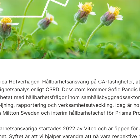
 Hofverhagen, Hållbarhetsansvarig på CA-fastigheter, att
lighetsanalys enligt CSRD. Dessutom kommer Sofie Pandis 
betat med hållbarhetsfrågor inom samhällsbyggnadssektorn
öljning, rapportering och verksamhetsutveckling. Idag är ho
å Miltton Sweden och interim hållbarhetschef för Prisma Pr
arhetsansvariga startades 2022 av Vitec och är öppen för 
het. Syftet är att vi hjälper varandra att nå våra respektive 