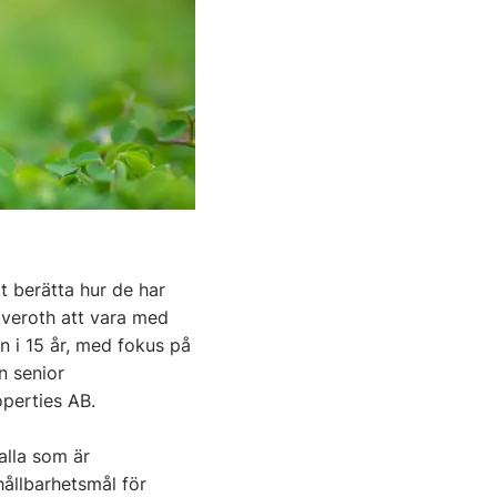
 berätta hur de har
Iveroth att vara med
 i 15 år, med fokus på
n senior
operties AB.
alla som är
hållbarhetsmål för