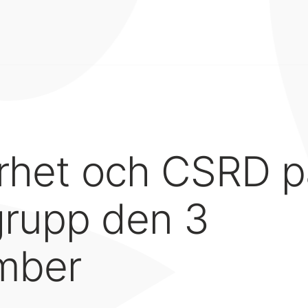
arhet och CSRD p
grupp den 3
mber