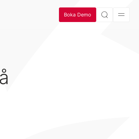
Boka Demo
å