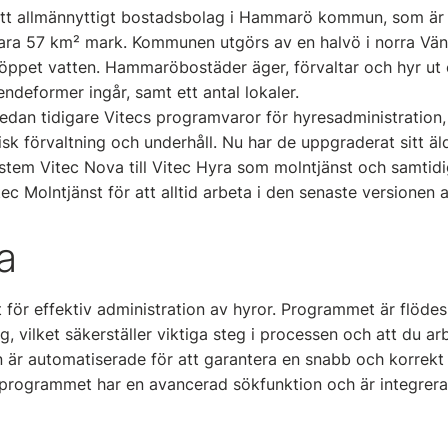
t allmännyttigt bostadsbolag i Hammarö kommun, som är V
a 57 km² mark. Kommunen utgörs av en halvö i norra Väne
 öppet vatten. Hammaröbostäder äger, förvaltar och hyr ut 
ndeformer ingår, samt ett antal lokaler.
an tidigare Vitecs programvaror för hyresadministration, 
isk förvaltning och underhåll. Nu har de uppgraderat sitt äl
tem Vitec Nova till Vitec Hyra som molntjänst och samtidigt
Vitec Molntjänst för att alltid arbeta i den senaste versionen
a
 för effektiv administration av hyror. Programmet är flödes
, vilket säkerställer viktiga steg i processen och att du arb
 är automatiserade för att garantera en snabb och korrekt 
rogrammet har en avancerad sökfunktion och är integrer