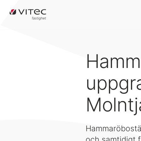
Hamma
uppgra
Molntj
Hammaröbostäde
och samtidigt fl