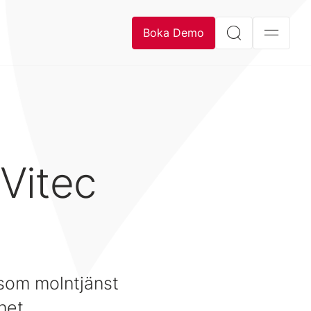
Boka Demo
 Vitec
som molntjänst
net.