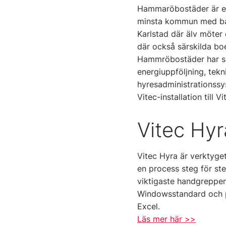
Hammaröbostäder är et
minsta kommun med bar
Karlstad där älv möter
där också särskilda boe
Hammröbostäder har sed
energiuppföljning, tekn
hyresadministrationssys
Vitec-installation till 
Vitec Hyr
Vitec Hyra är verktyget
en process steg för steg
viktigaste handgreppen
Windowsstandard och p
Excel.
Läs mer här >>