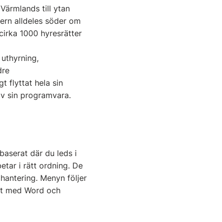
ärmlands till ytan
rn alldeles söder om
cirka 1000 hyresrätter
uthyrning,
dre
 flyttat hela sin
 av sin programvara.
baserat där du leds i
etar i rätt ordning. De
hantering. Menyn följer
at med Word och