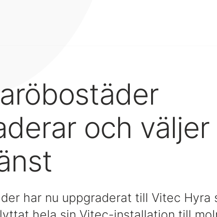
röbostäder
derar och väljer
änst
r har nu uppgraderat till Vitec Hyra 
yttat hela sin Vitec-installation till mol