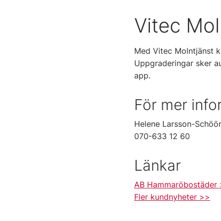
Vitec Mol
Med Vitec Molntjänst k
Uppgraderingar sker a
app.
För mer info
Helene Larsson-Schöön
070-633 12 60
Länkar
AB Hammaröbostäder
Fler kundnyheter >>