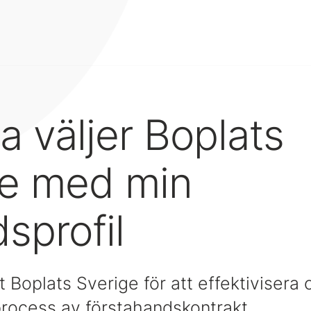
 väljer Boplats
ge med min
sprofil
 Boplats Sverige för att effektivisera o
process av förstahandskontrakt.