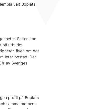
Hembla valt Boplats
genheter. Sajten kan
a på utbudet,
tigheter, även om det
om letar bostad. Det
 20% av Sveriges
gen profil på Boplats
tt och samma moment.