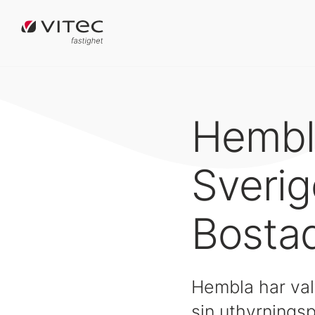
Hembla
Sveri
Bostad
Hembla har valt
sin uthyrnings