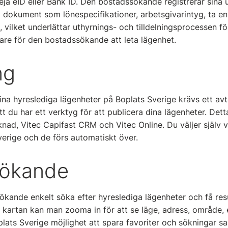
eja eID eller Bank ID. Den bostadssökande registrerar sina 
p dokument som lönespecifikationer, arbetsgivarintyg, ta 
lt, vilket underlättar uthyrnings- och tilldelningsprocessen 
are för den bostadssökande att leta lägenhet.
ng
ina hyreslediga lägenheter på Boplats Sverige krävs ett avt
t du har ett verktyg för att publicera dina lägenheter. Dett
nad, Vitec Capifast CRM och Vitec Online. Du väljer själv 
verige och de förs automatiskt över.
sökande
kande enkelt söka efter hyreslediga lägenheter och få resu
På kartan kan man zooma in för att se läge, adress, område,
oplats Sverige möjlighet att spara favoriter och sökningar 