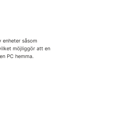
av enheter såsom
vilket möjliggör att en
l en PC hemma.