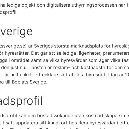
ina lediga objekt och digitalisera uthyrningsprocessen har 
sprofil.
verige
tssverige.se) är Sveriges största marknadsplats för hyreslä
ör hyresrätter. Det går att se lediga lägenheter, prenumerer
gs i området samt se vilka hyresvärdar som äger vilka fas
 i den just nu. Tjänsten är reklam- och kostnadsfri för den s
r är helt enkelt ett enklare sätt att leta hyresrätt. Idag är
a till Boplats Sverige.
dsprofil
dsprofil kan den bostadssökande utan kostnad skapa sin e
elt sätt uppdatera sitt kundkort hos flera hyresvärdar i e