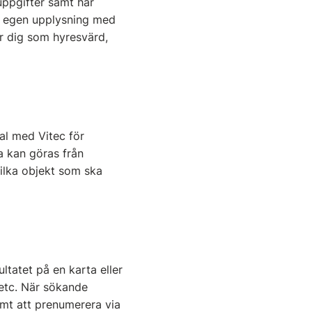
uppgifter samt har
en egen upplysning med
för dig som hyresvärd,
al med Vitec för
a kan göras från
vilka objekt som ska
ltatet på en karta eller
 etc. När sökande
samt att prenumerera via