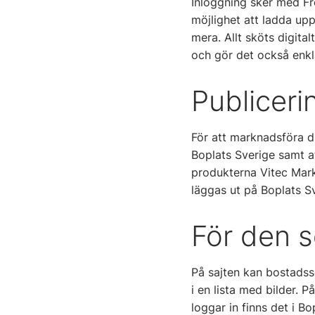
Inloggning sker med Fr
möjlighet att ladda up
mera. Allt sköts digita
och gör det också enkl
Publiceri
För att marknadsföra d
Boplats Sverige samt at
produkterna Vitec Mark
läggas ut på Boplats S
För den 
På sajten kan bostadssö
i en lista med bilder. 
loggar in finns det i B