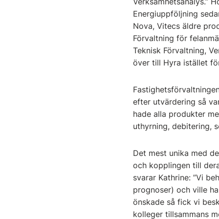
Verksamhetsanalys.” Hon
Energiuppföljning seda
Nova, Vitecs äldre pro
Förvaltning för felanm
Teknisk Förvaltning, Ve
över till Hyra istället f
Fastighetsförvaltningen
efter utvärdering så va
hade alla produkter me
uthyrning, debitering, 
Det mest unika med det
och kopplingen till de
svarar Kathrine: ”Vi b
prognoser) och ville ha
önskade så fick vi bes
kolleger tillsammans m