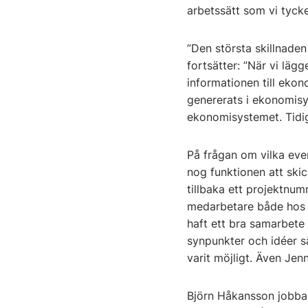
arbetssätt som vi tycke
”Den största skillnade
fortsätter: ”När vi läg
informationen till ekon
genererats i ekonomisys
ekonomisystemet. Tidiga
På frågan om vilka eve
nog funktionen att skic
tillbaka ett projektn
medarbetare både hos os
haft ett bra samarbete o
synpunkter och idéer så
varit möjligt. Även Jenn
Björn Håkansson jobba