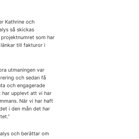
er Kathrine och
alys så skickas
ka projektnumret som har
nkar till fakturor i
tora utmaningen var
trering och sedan få
enta och engagerade
 har upplevt att vi har
sammans. När vi har haft
 det i den mån det har
tet.”
alys och berättar om