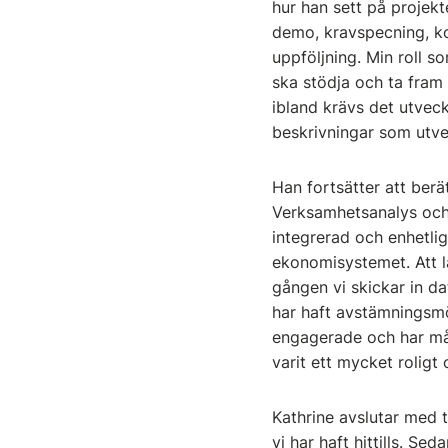
hur han sett på projekte
demo, kravspecning, kod
uppföljning. Min roll s
ska stödja och ta fram
ibland krävs det utvec
beskrivningar som utve
Han fortsätter att berä
Verksamhetsanalys och T
integrerad och enhetli
ekonomisystemet. Att l
gången vi skickar in d
har haft avstämningsmö
engagerade och har mån
varit ett mycket roligt
Kathrine avslutar med 
vi har haft hittills. Se