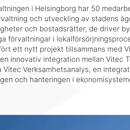
altningen i Helsingborg har 50 medarb
örvaltning och utveckling av stadens ä
gheter och bostadsrätter, de driver b
ga förvaltningar i lokalförsörjningspro
ört ett nytt projekt tillsammans med V
en innovativ integration mellan Vitec 
h Vitec Verksamhetsanalys, en integra
agen och hanteringen i ekonomisystem