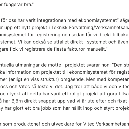
r fungerar bra.”
n för oss har varit integrationen med ekonomisystemet” säg
ger upp ett nytt projekt i Teknisk Förvaltning/Verksamhetsan
omisystemet för registrering och sedan får vi direkt tillba
temet. Vi kan också se utfallet direkt i systemet och även lä
re fick vi registrera de flesta fakturor manuellt.”
ntuella utmaningar de mötte i projektet svarar hon: ”Den s
ka information om projektet till ekonomisystemet för regis
ummer (enligt en viss struktur) omgående. Men med kompet
s och Vitec så löste vi det. Jag tror att både vi och Vitec
ch tyckt att detta har varit ett roligt projekt att göra till
 har Björn direkt snappat upp vad vi är ute efter och fixat
y har gjort ett bra jobb som har hållit ihop och styrt projek
r som produktchef och utvecklare för Vitec Verksamhetsan