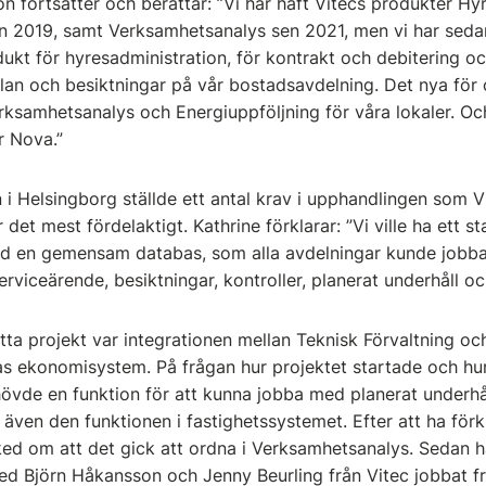
 fortsätter och berättar: ”Vi har haft Vitecs produkter Hyr
n 2019, samt Verksamhetsanalys sen 2021, men vi har sedan
dukt för hyresadministration, för kontrakt och debitering o
älan och besiktningar på vår bostadsavdelning. Det nya för 
rksamhetsanalys och Energiuppföljning för våra lokaler. Och
ör Nova.”
 i Helsingborg ställde ett antal krav i upphandlingen som V
r det mest fördelaktigt. Kathrine förklarar: ”Vi ville ha ett
d en gemensam databas, som alla avdelningar kunde jobba i
serviceärende, besiktningar, kontroller, planerat underhåll o
ta projekt var integrationen mellan Teknisk Förvaltning o
ras ekonomisystem. På frågan hur projektet startade och hu
ehövde en funktion för att kunna jobba med planerat underh
 även den funktionen i fastighetssystemet. Efter att ha förkl
ked om att det gick att ordna i Verksamhetsanalys. Sedan h
ed Björn Håkansson och Jenny Beurling från Vitec jobbat f