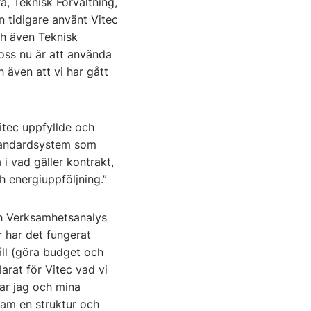
a, Teknisk Förvaltning,
 tidigare använt Vitec
ch även Teknisk
oss nu är att använda
 även att vi har gått
itec uppfyllde och
 standardsystem som
 vad gäller kontrakt,
ch energiuppföljning.”
ch Verksamhetsanalys
r har det fungerat
åll (göra budget och
arat för Vitec vad vi
ar jag och mina
ram en struktur och