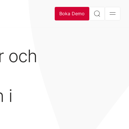
Boka Demo
r och
 i