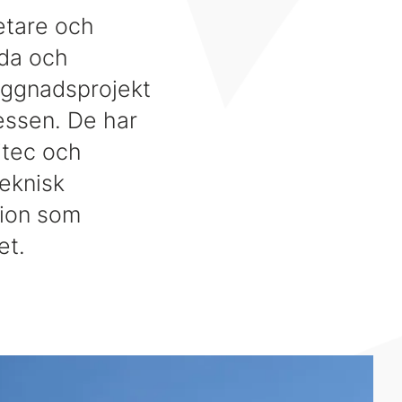
etare och
gda och
yggnadsprojekt
cessen. De har
itec och
Teknisk
tion som
et.