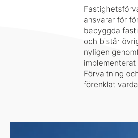
Fastighetsförv
ansvarar för f
bebyggda fasti
och bistår övri
nyligen genomf
implementerat 
Förvaltning oc
förenklat vard