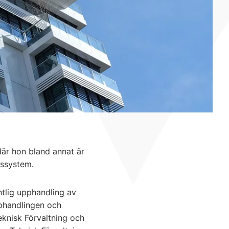
där hon bland annat är
gssystem.
ntlig upphandling av
pphandlingen och
eknisk Förvaltning och