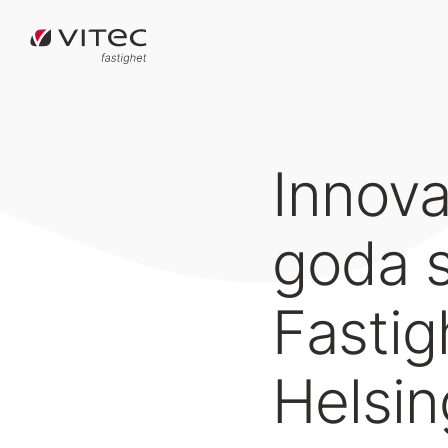
Innova
goda 
Fastig
Helsi