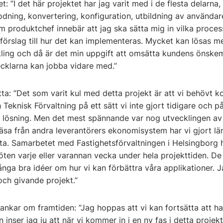
t: ”I det här projektet har jag varit med i de flesta delarna,
ning, konvertering, konfiguration, utbildning av användare
om produktchef innebär att jag ska sätta mig in vilka proces
 förslag till hur det kan implementeras. Mycket kan lösas 
kling och då är det min uppgift att omsätta kundens önskemå
cklarna kan jobba vidare med.”
tta: ”Det som varit kul med detta projekt är att vi behövt k
eknisk Förvaltning på ett sätt vi inte gjort tidigare och på
g lösning. Men det mest spännande var nog utvecklingen av 
äsa från andra leverantörers ekonomisystem har vi gjort lä
ata. Samarbetet med Fastighetsförvaltningen i Helsingborg 
ten varje eller varannan vecka under hela projekttiden. De
ga bra idéer om hur vi kan förbättra våra applikationer. Ja
 och givande projekt.”
tankar om framtiden: ”Jag hoppas att vi kan fortsätta att 
dan inser jag ju att när vi kommer in i en ny fas i detta projek