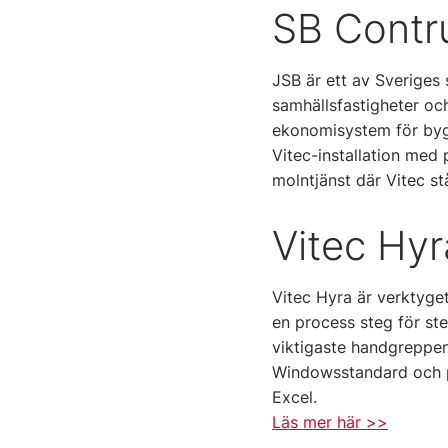
SB Contr
JSB är ett av Sveriges
samhällsfastigheter och
ekonomisystem för byg
Vitec-installation med
molntjänst där Vitec stå
Vitec Hyr
Vitec Hyra är verktyget
en process steg för steg
viktigaste handgreppen
Windowsstandard och p
Excel.
Läs mer här >>