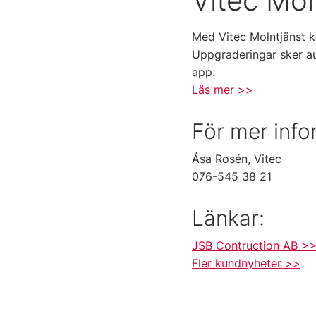
Vitec Mol
Med Vitec Molntjänst ko
Uppgraderingar sker a
app.
Läs mer >>
För mer info
Åsa Rosén, Vitec
076-545 38 21
Länkar:
JSB Contruction AB >
Fler kundnyheter >>