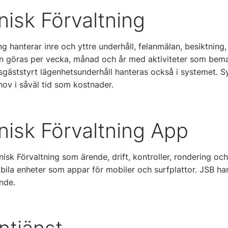
nisk Förvaltning
ng hanterar inre och yttre underhåll, felanmälan, besiktning,
kan göras per vecka, månad och år med aktiviteter som bem
resgäststyrt lägenhetsunderhåll hanteras också i systemet. 
hov i såväl tid som kostnader.
nisk Förvaltning App
isk Förvaltning som ärende, drift, kontroller, rondering och
obila enheter som appar för mobiler och surfplattor. JSB har
nde.