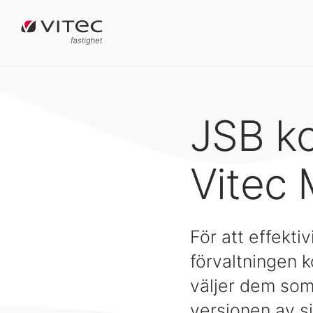
JSB ko
Vitec 
För att effekti
förvaltningen 
väljer dem som 
versionen av s