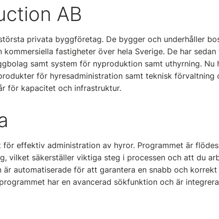
uction AB
 största privata byggföretag. De bygger och underhåller bo
 kommersiella fastigheter över hela Sverige. De har sedan 
gbolag samt system för nyproduktion samt uthyrning. Nu h
 produkter för hyresadministration samt teknisk förvaltnin
r för kapacitet och infrastruktur.
a
 för effektiv administration av hyror. Programmet är flödes
, vilket säkerställer viktiga steg i processen och att du arb
 är automatiserade för att garantera en snabb och korrekt 
rogrammet har en avancerad sökfunktion och är integrer