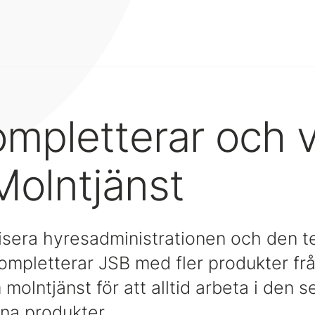
mpletterar och v
Molntjänst
visera hyresadministrationen och den t
kompletterar JSB med fler produkter fr
molntjänst för att alltid arbeta i den 
ina produkter.