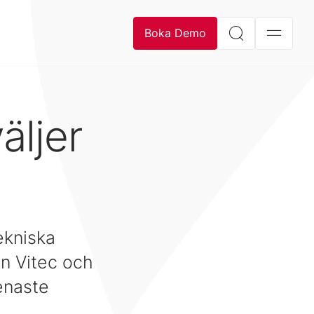
Boka Demo
äljer
ekniska
ån Vitec och
senaste