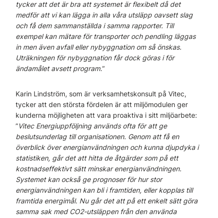
tycker att det är bra att systemet är flexibelt då det
medför att vi kan lägga in alla våra utsläpp oavsett slag
och få dem sammanställda i samma rapporter. Till
exempel kan mätare för transporter och pendling läggas
in men även avfall eller nybyggnation om så önskas.
Uträkningen för nybyggnation får dock göras i för
ändamålet avsett program.
”
Karin Lindström, som är verksamhetskonsult på Vitec,
tycker att den största fördelen är att miljömodulen ger
kunderna möjligheten att vara proaktiva i sitt miljöarbete:
”
Vitec Energiuppföljning används ofta för att ge
beslutsunderlag till organisationen. Genom att få en
överblick över energianvändningen och kunna djupdyka i
statistiken, går det att hitta de åtgärder som på ett
kostnadseffektivt sätt minskar energianvändningen.
Systemet kan också ge prognoser för hur stor
energianvändningen kan bli i framtiden, eller kopplas till
framtida energimål. Nu går det att på ett enkelt sätt göra
samma sak med CO2-utsläppen från den använda