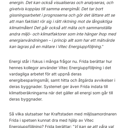
energin. Det kan också visualiseras och analyseras, och
givetvis kopplas till samma energimål. Det tar bort
gissningsarbetet i prognoserna och gör det lättare att se
att man faktiskt rör sig i rätt riktning mot de långsiktiga
klimatmålen! Det går också att mäta och sammanställa
andra miljö- och klimatfaktorer som inte hänger ihop med
energianvändningen – i princip allt som har ett mätvärde
kan lagras på en mätare i Vitec Energiuppföljning.
”
Energi står i fokus i många frågor nu. Frida berättar hur
hennes kollegor använder Vitec Energiuppföljning i det
vardagliga arbetet för att uppnå deras
energibesparingsmål, samt hitta och åtgärda avvikelser i
deras byggnader. Systemet ger även Frida indata till
klimatberäkningarna när det gäller all energi som går till
deras byggnader.
Så vilka slutsatser har Kraftstaden med miljösamordnaren
Frida i spetsen kunnat dra med hjälp av Vitec
Energiuppföljning? Frida berättar: ”
Vi kan se att våra val