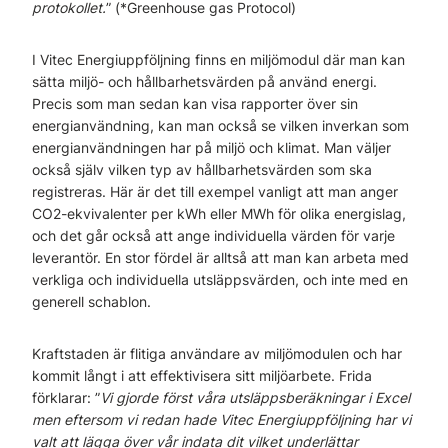
protokollet.
” (*Greenhouse gas Protocol)
I Vitec Energiuppföljning finns en miljömodul där man kan
sätta miljö- och hållbarhetsvärden på använd energi.
Precis som man sedan kan visa rapporter över sin
energianvändning, kan man också se vilken inverkan som
energianvändningen har på miljö och klimat. Man väljer
också själv vilken typ av hållbarhetsvärden som ska
registreras. Här är det till exempel vanligt att man anger
CO2-ekvivalenter per kWh eller MWh för olika energislag,
och det går också att ange individuella värden för varje
leverantör. En stor fördel är alltså att man kan arbeta med
verkliga och individuella utsläppsvärden, och inte med en
generell schablon.
Kraftstaden är flitiga användare av miljömodulen och har
kommit långt i att effektivisera sitt miljöarbete. Frida
förklarar: ”
Vi gjorde först våra utsläppsberäkningar i Excel
men eftersom vi redan hade Vitec Energiuppföljning har vi
valt att lägga över vår indata dit vilket underlättar