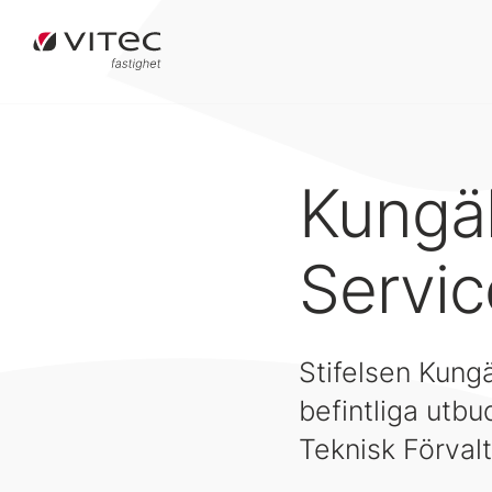
Kungä
Servi
Stifelsen Kungä
befintliga utb
Teknisk Förval