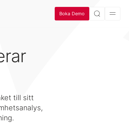
Boka Demo
erar
t till sitt
amhetsanalys,
ning.