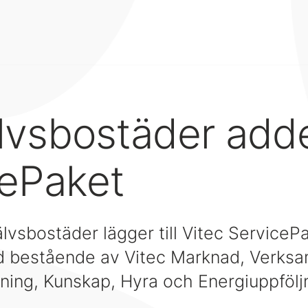
lvsbostäder add
cePaket
lvsbostäder lägger till Vitec ServicePake
ud bestående av Vitec Marknad, Verks
tning, Kunskap, Hyra och Energiuppfölj