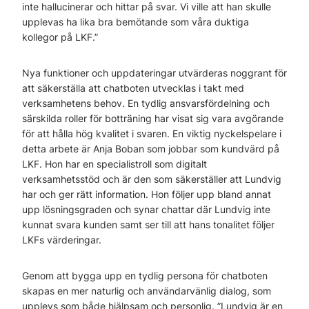
inte hallucinerar och hittar på svar. Vi ville att han skulle
upplevas ha lika bra bemötande som våra duktiga
kollegor på LKF.”
Nya funktioner och uppdateringar utvärderas noggrant för
att säkerställa att chatboten utvecklas i takt med
verksamhetens behov. En tydlig ansvarsfördelning och
särskilda roller för botträning har visat sig vara avgörande
för att hålla hög kvalitet i svaren. En viktig nyckelspelare i
detta arbete är Anja Boban som jobbar som kundvärd på
LKF. Hon har en specialistroll som digitalt
verksamhetsstöd och är den som säkerställer att Lundvig
har och ger rätt information. Hon följer upp bland annat
upp lösningsgraden och synar chattar där Lundvig inte
kunnat svara kunden samt ser till att hans tonalitet följer
LKFs värderingar.
Genom att bygga upp en tydlig persona för chatboten
skapas en mer naturlig och användarvänlig dialog, som
upplevs som både hjälpsam och personlig. ”Lundvig är en