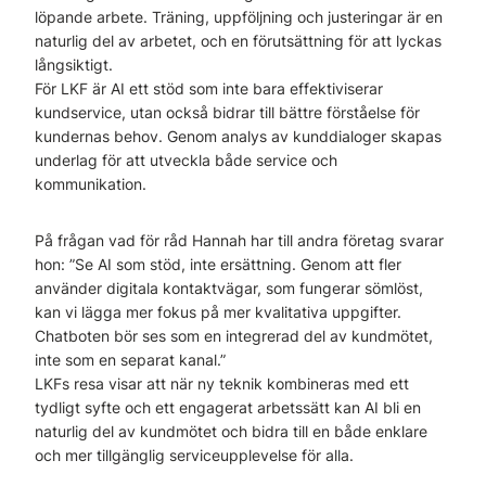
löpande arbete. Träning, uppföljning och justeringar är en
naturlig del av arbetet, och en förutsättning för att lyckas
långsiktigt.
För LKF är AI ett stöd som inte bara effektiviserar
kundservice, utan också bidrar till bättre förståelse för
kundernas behov. Genom analys av kunddialoger skapas
underlag för att utveckla både service och
kommunikation.
På frågan vad för råd Hannah har till andra företag svarar
hon: ”Se AI som stöd, inte ersättning. Genom att fler
använder digitala kontaktvägar, som fungerar sömlöst,
kan vi lägga mer fokus på mer kvalitativa uppgifter.
Chatboten bör ses som en integrerad del av kundmötet,
inte som en separat kanal.”
LKFs resa visar att när ny teknik kombineras med ett
tydligt syfte och ett engagerat arbetssätt kan AI bli en
naturlig del av kundmötet och bidra till en både enklare
och mer tillgänglig serviceupplevelse för alla.