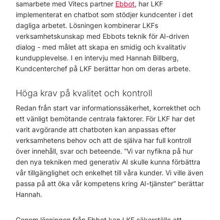
samarbete med Vitecs partner
Ebbot
, har LKF
implementerat en chatbot som stödjer kundcenter i det
dagliga arbetet. Lösningen kombinerar LKFs
verksamhetskunskap med Ebbots teknik för AI-driven
dialog - med målet att skapa en smidig och kvalitativ
kundupplevelse. I en intervju med Hannah Billberg,
Kundcenterchef på LKF berättar hon om deras arbete.
Höga krav på kvalitet och kontroll
Redan från start var informationssäkerhet, korrekthet och
ett vänligt bemötande centrala faktorer. För LKF har det
varit avgörande att chatboten kan anpassas efter
verksamhetens behov och att de själva har full kontroll
över innehåll, svar och beteende. ”Vi var nyfikna på hur
den nya tekniken med generativ AI skulle kunna förbättra
vår tillgänglighet och enkelhet till våra kunder. Vi ville även
passa på att öka vår kompetens kring AI-tjänster” berättar
Hannah.
Genom lösningen från Ebbot kan LKF säkerställa att