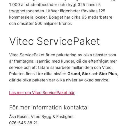
1 000 är studentbostäder och drygt 325 finns i 5
trygghetsboenden. Utöver lägenheter förvaltas 125
kommersiella lokaler. Bolaget har cirka 65 medarbetare
och omsätter 500 miljoner kronor.
Vitec ServicePaket
Vitec ServicePaket är en paketering av olika tjänster som
är framtagna i samråd med kunder, då de efterfrågat mer
service och ett tätare samarbete mellan dem och Vitec.
Paketen finns i tre olika nivåer:
Grund, Stor
och
Stor Plus
,
där de olika paketen ger olika nivåer av ökad service.
Läs mer om Vitec ServicePaket här
För mer information kontakta:
Åsa Rosén, Vitec Bygg & Fastighet
076-545 38 21