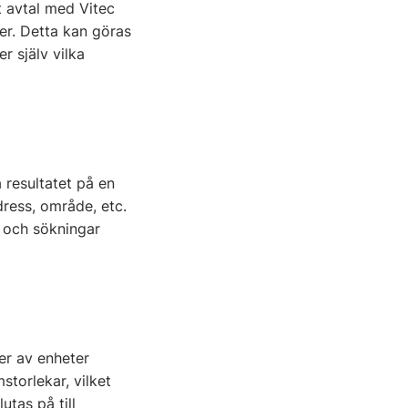
t avtal med Vitec
ter. Detta kan göras
r själv vilka
 resultatet på en
dress, område, etc.
r och sökningar
er av enheter
storlekar, vilket
tas på till