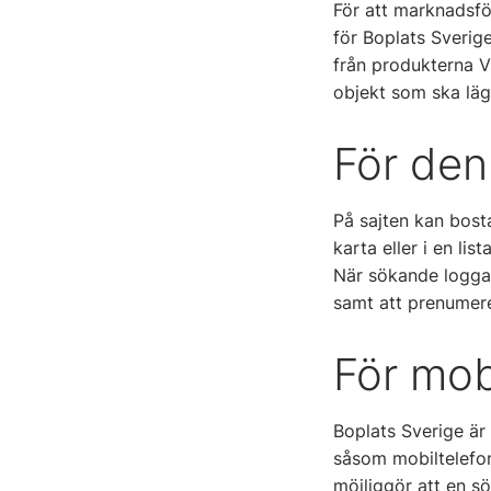
För att marknadsfö
för Boplats Sverige
från produkterna V
objekt som ska läg
För de
På sajten kan bost
karta eller i en li
När sökande loggar 
samt att prenumere
För mob
Boplats Sverige är
såsom mobiltelefon,
möjliggör att en s