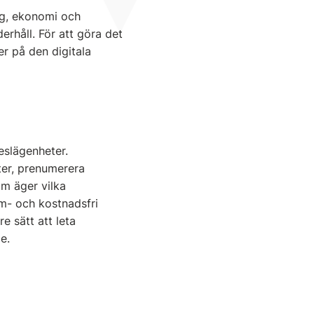
ng, ekonomi och
erhåll. För att göra det
er på den digitala
eslägenheter.
eter, prenumerera
m äger vilka
am- och kostnadsfri
e sätt att leta
e.