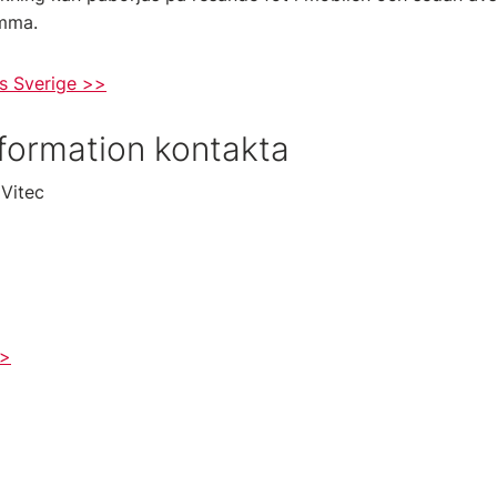
mma.
s Sverige >>
nformation kontakta
Vitec
>>