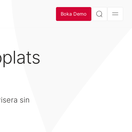
Boka Demo
plats
isera sin