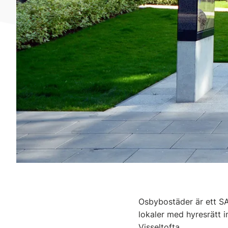
Osbybostäder är ett S
lokaler med hyresrätt 
Visseltofta.