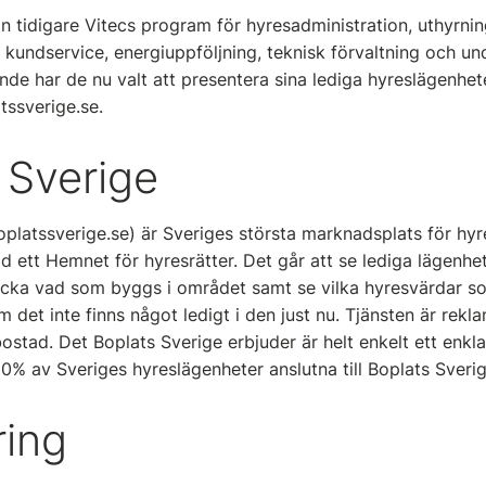
 tidigare Vitecs program för hyresadministration, uthyrni
kundservice, energiuppföljning, teknisk förvaltning och und
de har de nu valt att presentera sina lediga hyreslägenhet
ssverige.se.
 Sverige
oplatssverige.se) är Sveriges största marknadsplats för hyr
id ett Hemnet för hyresrätter. Det går att se lediga lägenh
icka vad som byggs i området samt se vilka hyresvärdar so
m det inte finns något ledigt i den just nu. Tjänsten är rekl
ostad. Det Boplats Sverige erbjuder är helt enkelt ett enklar
20% av Sveriges hyreslägenheter anslutna till Boplats Sverig
ring