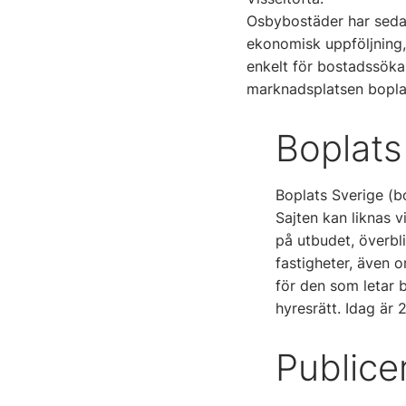
Osbybostäder har sedan
ekonomisk uppföljning, 
enkelt för bostadssökan
marknadsplatsen boplat
Boplats
Boplats Sverige (b
Sajten kan liknas v
på utbudet, överbl
fastigheter, även o
för den som letar b
hyresrätt. Idag är 
Publice