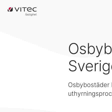
Osbybo
Sverig
Osbybostäder ha
uthyrningsproc