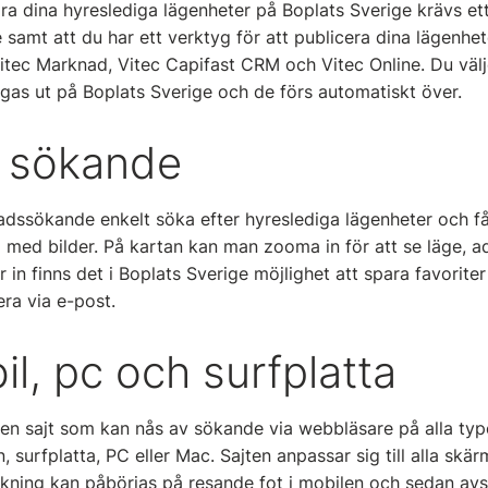
ra dina hyreslediga lägenheter på Boplats Sverige krävs et
 samt att du har ett verktyg för att publicera dina lägenhe
itec Marknad, Vitec Capifast CRM och Vitec Online. Du välje
gas ut på Boplats Sverige och de förs automatiskt över.
n sökande
adssökande enkelt söka efter hyreslediga lägenheter och få
sta med bilder. På kartan kan man zooma in för att se läge, a
in finns det i Boplats Sverige möjlighet att spara favorite
ra via e-post.
il, pc och surfplatta
 en sajt som kan nås av sökande via webbläsare på alla typ
 surfplatta, PC eller Mac. Sajten anpassar sig till alla skärm
ökning kan påbörjas på resande fot i mobilen och sedan avslu