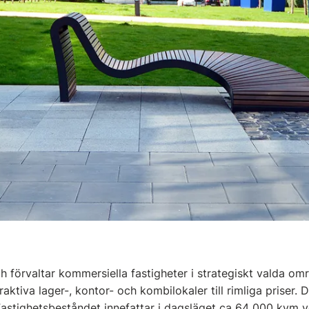
 förvaltar kommersiella fastigheter i strategiskt valda om
aktiva lager-, kontor- och kombilokaler till rimliga priser. D
astighetsbeståndet innefattar i dagsläget ca 64 000 kvm 