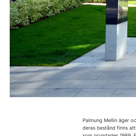
Palmung Mellin äger och
deras bestånd finns attr
som grundades 1989. F