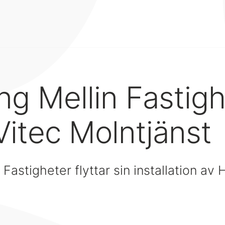
g Mellin Fastigh
 Vitec Molntjänst
astigheter flyttar sin installation av Hy