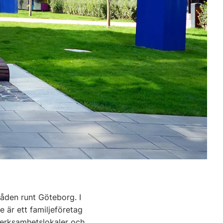
råden runt Göteborg. I
e är ett familjeföretag
verksamhetslokaler och