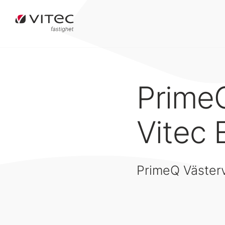
PrimeQ
Vitec 
PrimeQ Västervi