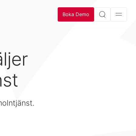
Boka Demo
ljer
nst
molntjänst.