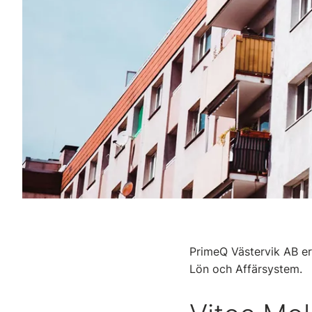
PrimeQ Västervik AB er
Lön och Affärsystem.