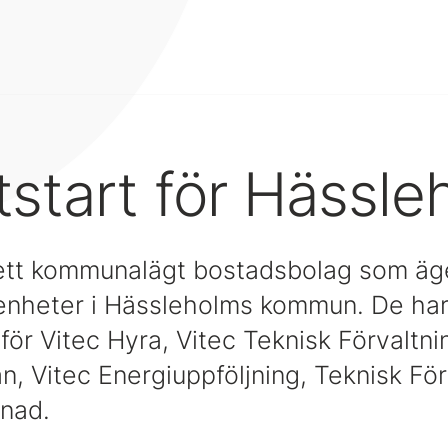
tstart för Hässl
tt kommunalägt bostadsbolag som äge
genheter i Hässleholms kommun. De ha
l för Vitec Hyra, Vitec Teknisk Förvaltni
, Vitec Energiuppföljning, Teknisk För
nad.