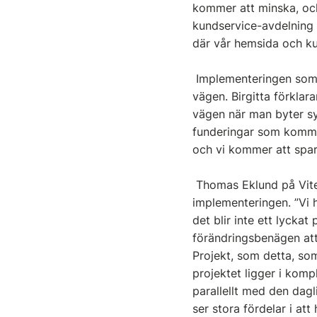
kommer att minska, och
kundservice-avdelning 
där vår hemsida och kun
Implementeringen som v
vägen. Birgitta förklar
vägen när man byter sys
funderingar som kommer
och vi kommer att spara
Thomas Eklund på Vitec
implementeringen. ”Vi 
det blir inte ett lycka
förändringsbenägen att
Projekt, som detta, som
projektet ligger i komp
parallellt med den dagl
ser stora fördelar i at