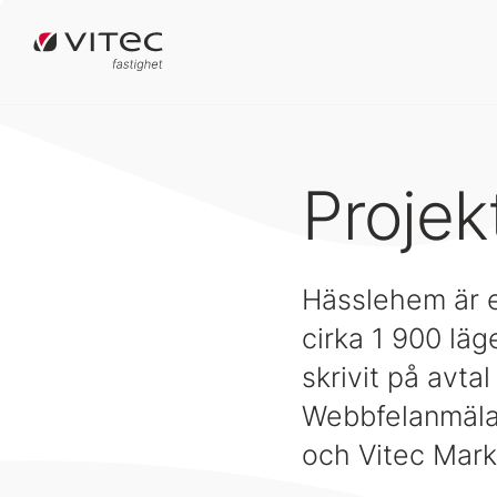
Projek
Hässlehem är e
cirka 1 900 lä
skrivit på avta
Webbfelanmälan
och Vitec Mark