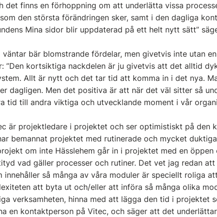
 det finns en förhoppning om att underlätta vissa processer
som den största förändringen sker, samt i den dagliga kon
dens Mina sidor blir uppdaterad på ett helt nytt sätt” säger
äntar bär blomstrande fördelar, men givetvis inte utan en
ar: ”Den kortsiktiga nackdelen är ju givetvis att det alltid 
tem. Allt är nytt och det tar tid att komma in i det nya. M
 dagligen. Men det positiva är att när det väl sitter så un
 tid till andra viktiga och utvecklande moment i vår organi
 är projektledare i projektet och ser optimistiskt på de
har bemannat projektet med rutinerade och mycket duktiga
t projekt om inte Hässlehem går in i projektet med en öppen
ityd vad gäller processer och rutiner. Det vet jag redan at
 innehåller så många av våra moduler är speciellt roliga att
lexiteten att byta ut och/eller att införa så många olika mo
iga verksamheten, hinna med att lägga den tid i projektet s
t ha en kontaktperson på Vitec, och säger att det underlätta