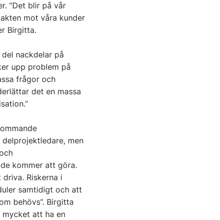
. ”Det blir på vår
takten mot våra kunder
 Birgitta.
 del nackdelar på
dyker upp problem på
assa frågor och
derlättar det en massa
sation.”
n kommande
 delprojektledare, men
 och
t de kommer att göra.
 driva. Riskerna i
duler samtidigt och att
om behövs”. Birgitta
r mycket att ha en