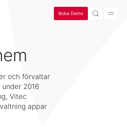
Boka Demo
ehem
r och förvaltar
r under 2016
ng, Vitec
valtning appar