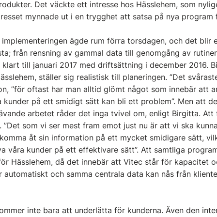
produkter. Det väckte ett intresse hos Hässlehem, som nylig
intresset mynnade ut i en trygghet att satsa på nya program 
 implementeringen ägde rum förra torsdagen, och det blir 
; från rensning av gammal data till genomgång av rutiner 
 klart till januari 2017 med driftsättning i december 2016. B
sslehem, ställer sig realistisk till planeringen. ”Det svåraste
on, ”för oftast har man alltid glömt något som innebär att 
 kunder på ett smidigt sätt kan bli ett problem”. Men att 
rävande arbetet råder det inga tvivel om, enligt Birgitta. A
at. ”Det som vi ser mest fram emot just nu är att vi ska k
komma åt sin information på ett mycket smidigare sätt, vilke
erva våra kunder på ett effektivare sätt”. Att samtliga progr
för Hässlehem, då det innebär att Vitec står för kapacitet o
r automatiskt och samma centrala data kan nås från klien
mer inte bara att underlätta för kunderna. Även den inte