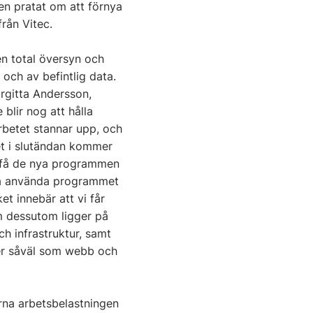
en pratat om att förnya
från Vitec.
en total översyn och
och av befintlig data.
irgitta Andersson,
 blir nog att hålla
arbetet stannar upp, och
det i slutändan kommer
tt få de nya programmen
unna använda programmet
t innebär att vi får
am dessutom ligger på
ch infrastruktur, samt
ter såväl som webb och
rna arbetsbelastningen