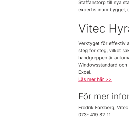
Staffanstorp till nya s
expertis inom byggel,
Vitec Hyr
Verktyget för effektiv 
steg för steg, vilket sä
handgreppen är automat
Windowsstandard och p
Excel.
Läs mer här >>
För mer info
Fredrik Forsberg, Vite
073- 419 82 11