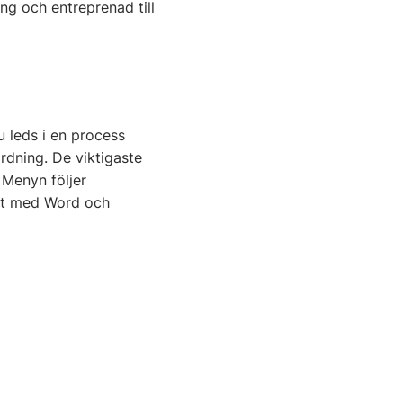
ing och entreprenad till
u leds i en process
ordning. De viktigaste
 Menyn följer
at med Word och