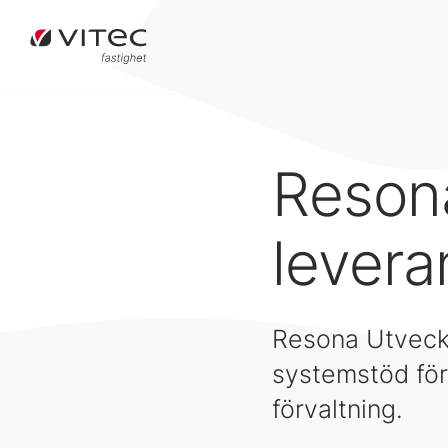
Resona
levera
Resona Utveckl
systemstöd för
förvaltning.