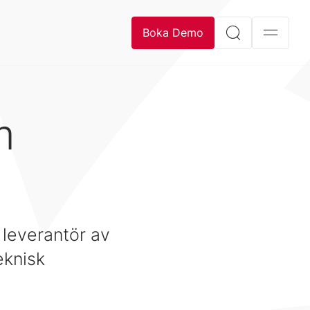
Boka Demo
m
 leverantör av
eknisk