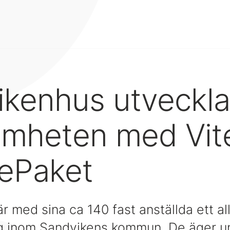
kenhus utveckla
amheten med Vit
cePaket
 med sina ca 140 fast anställda ett al
ag inom Sandvikens kommun. De äger u