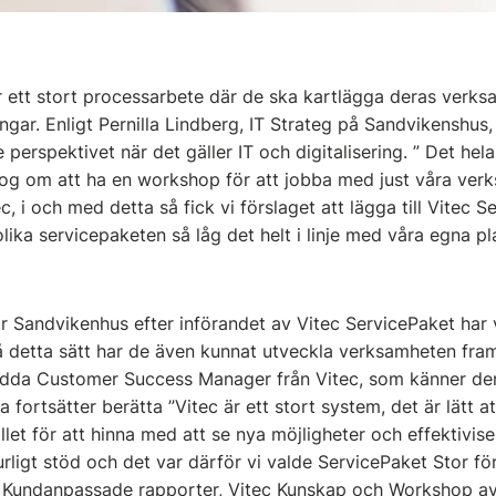
r ett stort processarbete där de ska kartlägga deras verk
ngar. Enligt Pernilla Lindberg, IT Strateg på Sandvikenshus
 perspektivet när det gäller IT och digitalisering. ” Det hel
log om att ha en workshop för att jobba med just våra ve
c, i och med detta så fick vi förslaget att lägga till Vitec S
lika servicepaketen så låg det helt i linje med våra egna pl
r Sandvikenhus efter införandet av Vitec ServicePaket har v
 detta sätt har de även kunnat utveckla verksamheten framåt
edda Customer Success Manager från Vitec, som känner der
a fortsätter berätta ”Vitec är ett stort system, det är lätt a
ället för att hinna med att se nya möjligheter och effektivis
turligt stöd och det var därför vi valde ServicePaket Stor fö
 Kundanpassade rapporter, Vitec Kunskap och Workshop a