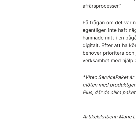
affärsprocesser.”
På frågan om det var n
egentligen inte haft nå
hamnade mitt i en påg
digitalt. Efter att ha 
behöver prioritera och
verksamhet med hjälp a
*Vitec ServicePaket är
möten med produktgenera
Plus, där de olika pake
Artikelskribent: Marie 