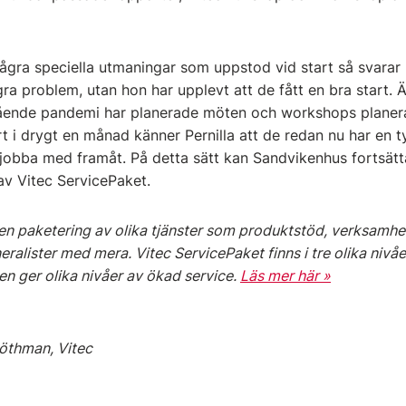
ågra speciella utmaningar som uppstod vid start så svarar P
gra problem, utan hon har upplevt att de fått en bra start. 
ående pandemi har planerade möten och workshops planer
kört i drygt en månad känner Pernilla att de redan nu har en 
 jobba med framåt. På detta sätt kan Sandvikenhus fortsätta
v Vitec ServicePaket.
 en paketering av olika tjänster som produktstöd, verksamh
lister med mera. Vitec ServicePaket finns i tre olika nivåe
ten ger olika nivåer av ökad service.
Läs mer här »
Löthman, Vitec