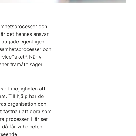
samhetsprocesser och
, är det hennes ansvar
a började egentligen
rksamhetsprocesser och
ervicePaket*. När vi
aner framåt.” säger
arit möjligheten att
. Till hjälp har de
as organisation och
tt fastna i att göra som
era processer. Här ser
r då får vi helheten
vseende