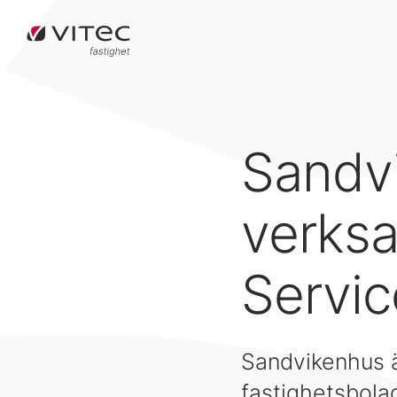
Sandvi
verks
Servi
Sandvikenhus är
fastighetsbol