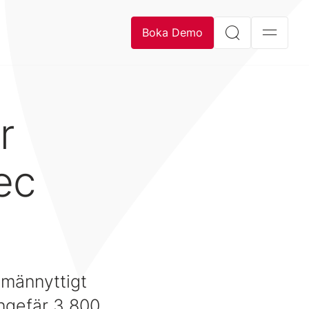
Boka Demo
r
ec
lmännyttigt
ngefär 3 800