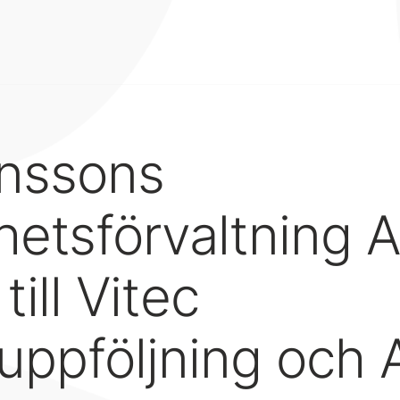
inssons
hetsförvaltning 
till Vitec
uppföljning och 