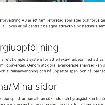
förvaltning AB är ett familjeföretag som äger och förvaltar
lla. Fokus är på centralt belägna attraktiva bostadshus sa
rgiuppföljning
 är ett komplett system för att effektivt arbeta med att s
miljöpåverkan. Genom att göra avancerade analyser kan du
 och avfallsanvändning och nå uppsatta spar- och hållbarhe
na/Mina sidor
ationsplattformen allt en sökande och hyresgäst kan behö
kandeprocessen hanteras på samma plats för att sedan när