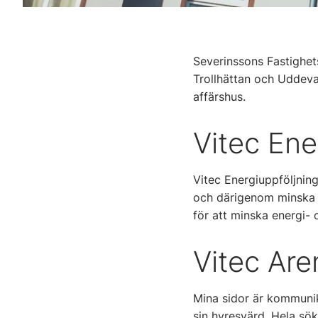
Severinssons Fastighets
Trollhättan och Uddeva
affärshus.
Vitec Ene
Vitec Energiuppföljning
och därigenom minska 
för att minska energi-
Vitec Are
Mina sidor är kommunik
sin hyresvärd. Hela sö