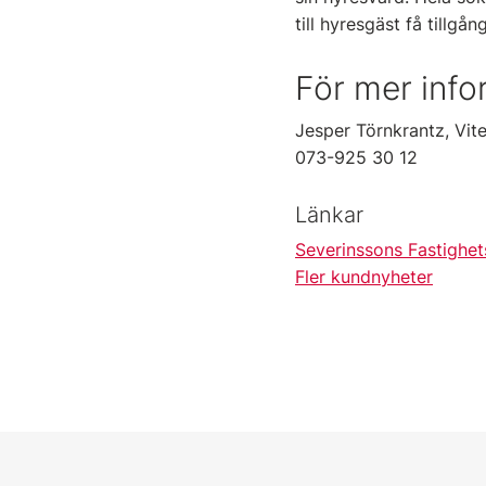
till hyresgäst få tillgå
För mer info
Jesper Törnkrantz, Vit
073-925 30 12
Länkar
Severinssons Fastighet
Fler kundnyheter