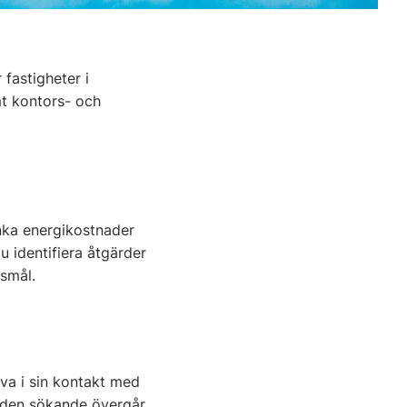
 fastigheter i
mt kontors- och
änka energikostnader
 identifiera åtgärder
tsmål.
va i sin kontakt med
 den sökande övergår