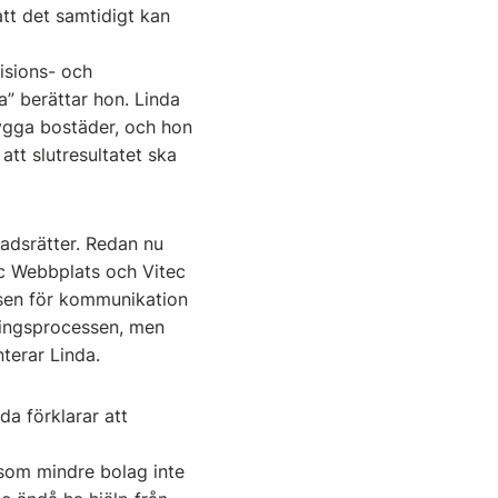
att det samtidigt kan
visions- och
a” berättar hon. Linda
bygga bostäder, och hon
att slutresultatet ska
tadsrätter. Redan nu
ec Webbplats och Vitec
tsen för kommunikation
rningsprocessen, men
terar Linda.
a förklarar att
n som mindre bolag inte