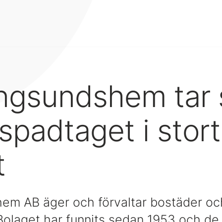
ngsundshem tar 
 spadtaget i stort
t
m AB äger och förvaltar bostäder och 
olaget har funnits sedan 1953 och de 