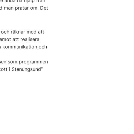
te ändå ha hjälp från
ad man pratar om! Det
 och räknar med att
mot att realisera
ära kommunikation och
cessen som programmen
skott i Stenungsund”