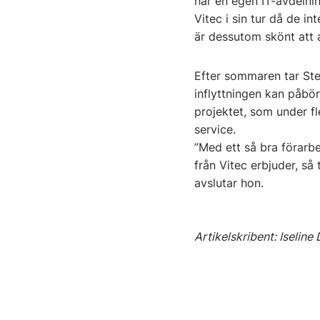
har en egen IT-avdelnin
Vitec i sin tur då de 
är dessutom skönt att a
Efter sommaren tar St
inflyttningen kan påbö
projektet, som under f
service.
”Med ett så bra förarb
från Vitec erbjuder, så 
avslutar hon.
Artikelskribent: Iseline