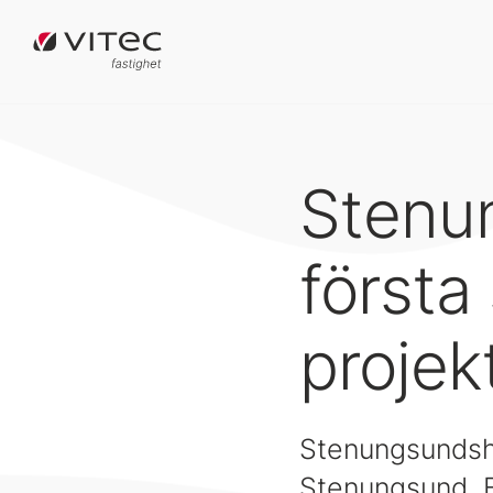
Stenu
första
projek
Stenungsundshe
Stenungsund. B