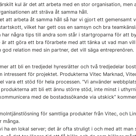
särskilt kul är det att arbeta med en stor organisation, men 
 organisationen att sträva åt samma håll.
ektet att arbeta åt samma håll så har vi gjort ett gemensamt 
tartskott, vilket har gett oss en samsyn och bra teamkänsl
har några tips till andra som står i startgroparna för att 
 är att göra ett bra förarbete med att tänka ut vad man vill 
n god relation med sin partner, det vill säga entreprenören.
r att bli en tredjedel hyresrätter och två tredjedelar bos
 intressent för projektet. Produkterna Vitec Marknad, Vit
del vara ett stöd för hela processen. ”Vi använder webbpla
rodukterna att bli ett ännu större stöd, inte minst i uthy
a kommunicera med de bostadssökande via utskick” kommen
lntjänstlösning för samtliga produkter från Vitec, och Lind
är många.
 vi ha en lokal server; det är ofta struligt i och med att ma