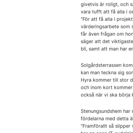
givetvis är roligt, och 
vara tufft att få alla i
”För att få alla i proj
värderingsarbete som s
får även frågan om hon 
säger att det viktigaste
bli, samt att man har e
Solgårdsterrassen komme
kan man teckna sig som
Hyra kommer till stor 
och inom kort kommer p
också när vi ska börj
Stenungsundshem har mo
fördelarna med detta 
”Framförallt så slipper