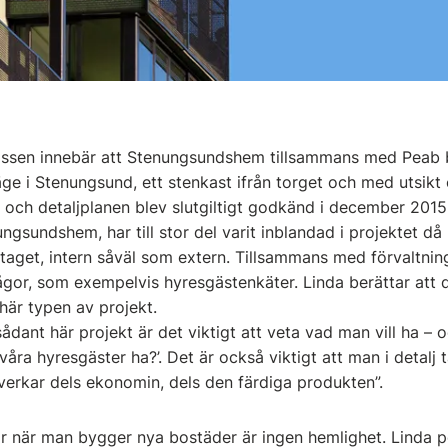
rassen innebär att Stenungsundshem tillsammans med Peab 
äge i Stenungsund, ett stenkast ifrån torget och med utsikt 
0 och detaljplanen blev slutgiltigt godkänd i december 2015
sundshem, har till stor del varit inblandad i projektet då h
aget, intern såväl som extern. Tillsammans med förvaltnin
or, som exempelvis hyresgästenkäter. Linda berättar att 
här typen av projekt.
sådant här projekt är det viktigt att veta vad man vill ha – 
våra hyresgäster ha?’. Det är också viktigt att man i detalj 
erkar dels ekonomin, dels den färdiga produkten”.
ar när man bygger nya bostäder är ingen hemlighet. Linda p