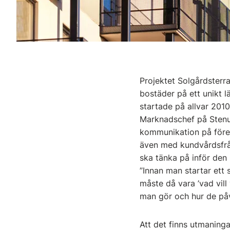
Projektet Solgårdster
bostäder på ett unikt l
startade på allvar 201
Marknadschef på Stenung
kommunikation på föret
även med kundvårdsfråg
ska tänka på inför den 
”Innan man startar ett 
måste då vara ’vad vill 
man gör och hur de påv
Att det finns utmaning