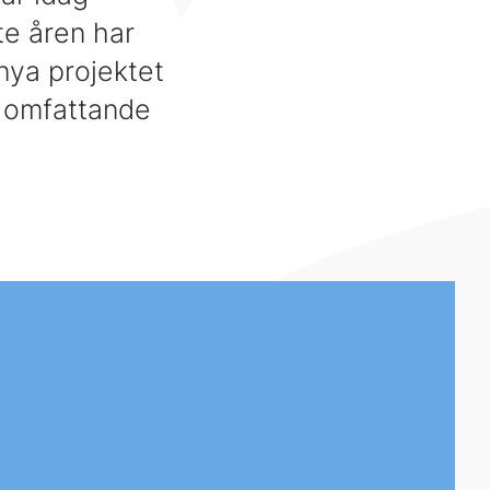
e åren har
nya projektet
a omfattande