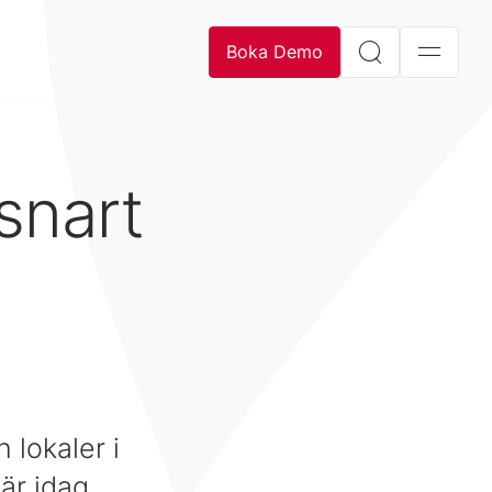
Boka Demo
snart
lokaler i
är idag