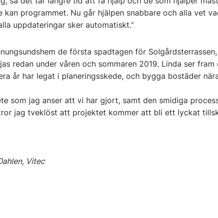
g, så det tar längre tid att få hjälp och de som hjälper mås
inte kan programmet. Nu går hjälpen snabbare och alla vet v
lla uppdateringar sker automatiskt.”
enungsundshem de första spadtagen för Solgårdsterrassen,
rjas redan under våren och sommaren 2019. Linda ser fram e
lera år har legat i planeringsskede, och bygga bostäder n
ete som jag anser att vi har gjort, samt den smidiga pro
tror jag tveklöst att projektet kommer att bli ett lyckat till
 Dahlen, Vitec