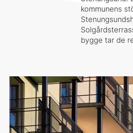
kommunens stör
Stenungsundshe
Solgårdsterras
bygge tar de r