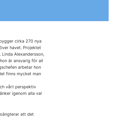
bygger cirka 270 nya
över havet. Projektet
. Linda Alexandersson,
on är ansvarig för all
gschefen arbetar hon
det finns mycket man
och vårt perspektiv
tänker igenom alla val
oängterar att det