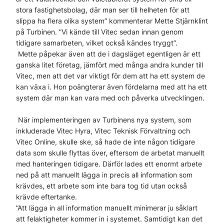
stora fastighetsbolag, där man ser till helheten för att
slippa ha flera olika system” kommenterar Mette Stjärnklint
på Turbinen. ”Vi kände till Vitec sedan innan genom
tidigare samarbeten, vilket också kändes tryggt”.
Mette påpekar även att de i dagsläget egentligen är ett
ganska litet företag, jämfört med många andra kunder till
Vitec, men att det var viktigt för dem att ha ett system de
kan växa i. Hon poängterar även fördelarna med att ha ett
system där man kan vara med och påverka utvecklingen.
När implementeringen av Turbinens nya system, som
inkluderade Vitec Hyra, Vitec Teknisk Förvaltning och
Vitec Online, skulle ske, så hade de inte någon tidigare
data som skulle flyttas över, eftersom de arbetat manuellt
med hanteringen tidigare. Därför lades ett enormt arbete
ned på att manuellt lägga in precis all information som
krävdes, ett arbete som inte bara tog tid utan också
krävde eftertanke.
”Att lägga in all information manuellt minimerar ju såklart
att felaktigheter kommer in i systemet. Samtidigt kan det