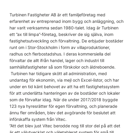
Turbinen Fastigheter AB är ett familjeföretag med
erfarenhet av entreprenad inom bygg och anläggning, och
har varit verksamma sedan 1980-talet. Idag är Turbinen
ett ”ax till limpa”-företag, beskriver de sig själva, inom
fastighetsutveckling och förvaltning. De erbjuder bostäder
runt om i Stor-Stockholm i form av villaproduktioner,
radhus och flerbostadshus. I deras kommersiella del
förvaltar de allt ifrån handel, lager och industri till
samhällsfastigheter så som förskolor och äldreboende.
Turbinen har tidigare skött all administration, med
undantag för ekonomin, via mejl och Excel-listor, och har
under en tid känt behovet av att ha ett fastighetssystem
för att underlätta hanteringen av de bostäder och lokaler
som de förvaltar idag. När de under 2017/2018 byggde
123 nya hyresrätter för egen förvaltning, och planerade
ännu fler områden, blev det avgörande för beslutet att
införskaffa system från Vitec.
”Att det blev just Vitec berodde nog till stor del på att det
är ett välutvecklat och väletablerat system för små till