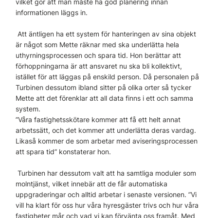
vilket gör att man måste ha god planering innan
informationen läggs in.
Att äntligen ha ett system för hanteringen av sina objekt
är något som Mette räknar med ska underlätta hela
uthyrningsprocessen och spara tid. Hon berättar att
förhoppningarna är att ansvaret nu ska bli kollektivt,
istället för att läggas på enskild person. Då personalen på
Turbinen dessutom ibland sitter på olika orter så tycker
Mette att det förenklar att all data finns i ett och samma
system.
”Våra fastighetsskötare kommer att få ett helt annat
arbetssätt, och det kommer att underlätta deras vardag.
Likaså kommer de som arbetar med aviseringsprocessen
att spara tid” konstaterar hon.
Turbinen har dessutom valt att ha samtliga moduler som
molntjänst, vilket innebär att de får automatiska
uppgraderingar och alltid arbetar i senaste versionen. ”Vi
vill ha klart för oss hur våra hyresgäster trivs och hur våra
fastigheter mår och vad vi kan förvänta oss framåt. Med