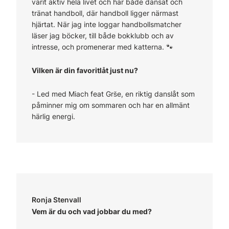
varit aktiv hela livet och har både dansat och
tränat handboll, där handboll ligger närmast
hjärtat. När jag inte loggar handbollsmatcher
läser jag böcker, till både bokklubb och av
intresse, och promenerar med katterna. 🐾
Vilken är din favoritlåt just nu?
-
Led med Miach feat
Grše, en riktig danslåt som
påminner mig om sommaren och har en allmänt
härlig energi.
Ronja Stenvall
Vem är du och vad jobbar du med?