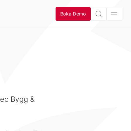
Boka Demo
itec Bygg &