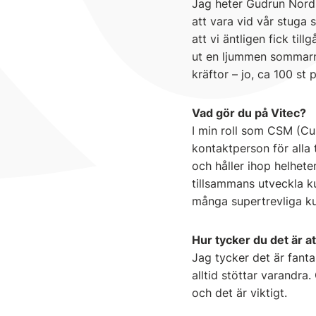
Jag heter Gudrun Nords
att vara vid vår stuga
att vi äntligen fick til
ut en ljummen sommarna
kräftor – jo, ca 100 st 
Vad gör du på Vitec?
I min roll som CSM (Cu
kontaktperson för alla
och håller ihop helhet
tillsammans utveckla ku
många supertrevliga kun
Hur tycker du det är a
Jag tycker det är fanta
alltid stöttar varandra.
och det är viktigt.