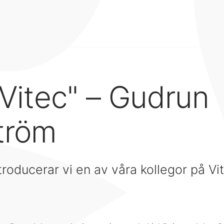
 Vitec" – Gudrun
tröm
troducerar vi en av våra kollegor på V