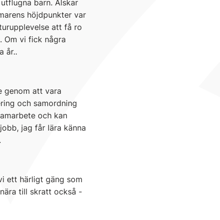
utflugna barn. Älskar
mmarens höjdpunkter var
aturupplevelse att få ro
 Om vi fick några
 år..
e genom att vara
ering och samordning
 samarbete och kan
obb, jag får lära känna
.
vi ett härligt gäng som
nära till skratt också -