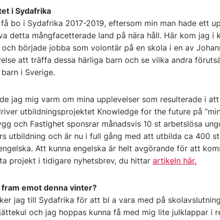
et i Sydafrika
få bo i Sydafrika 2017-2019, eftersom min man hade ett up
leva detta mångfacetterade land på nära håll. Här kom jag i
 och började jobba som volontär på en skola i en av Johan
else att träffa dessa härliga barn och se vilka andra förut
barn i Sverige.
e jag mig varm om mina upplevelser som resulterade i att
iver utbildningsprojektet Knowledge for the future på ”min
gg och Fastighet sponsrar månadsvis 10 st arbetslösa ung
s utbildning och är nu i full gång med att utbilda ca 400 st 
gelska. Att kunna engelska är helt avgörande för att kom
ta projekt i tidigare nyhetsbrev, du hittar
artikeln här.
r fram emot denna vinter?
er jag till Sydafrika för att bl a vara med på skolavslutnin
i jättekul och jag hoppas kunna få med mig lite julklappar i 