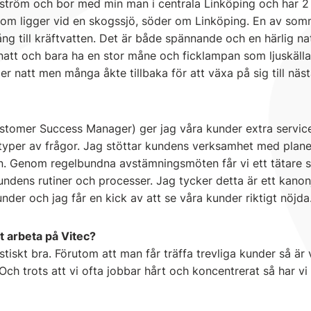
tröm och bor med min man i centrala Linköping och har 2 
 som ligger vid en skogssjö, söder om Linköping. En av so
lgång till kräftvatten. Det är både spännande och en härlig n
tt och bara ha en stor måne och ficklampan som ljuskälla.
per natt men många åkte tillbaka för att växa på sig till nästa
stomer Success Manager) ger jag våra kunder extra servic
 typer av frågor. Jag stöttar kundens verksamhet med plan
en. Genom regelbundna avstämningsmöten får vi ett tätare
ndens rutiner och processer. Jag tycker detta är ett kanonj
der och jag får en kick av att se våra kunder riktigt nöjda
tt arbeta på Vitec?
stiskt bra. Förutom att man får träffa trevliga kunder så är 
 Och trots att vi ofta jobbar hårt och koncentrerat så har vi 