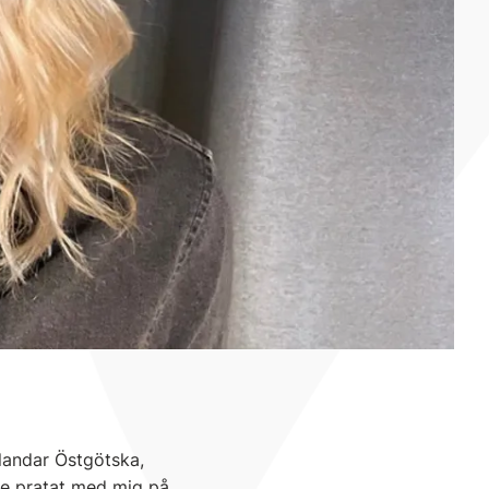
blandar Östgötska,
 de pratat med mig på