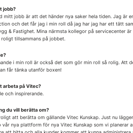
t jobb?
 mitt jobb är att det händer nya saker hela tiden. Jag är en
on och det får jag i min roll då jag har jag har ett tätt s
gg & Fastighet. Mina närmsta kollegor på servicecenter är e
 roligt tillsammans på jobbet.
de?
nde i min roll är också det som gör min roll så rolig. Att
 man får tänka utanför boxen!
tt arbeta på Vitec?
e och inspirerande.
ng du vill berätta om?
oligt att berätta om gällande Vitec Kunskap. Just nu lägge
vår nya plattform för nya Vitec Kunskap som vi planerar at
re att hitta och alla kunder kommer att kunna administrera