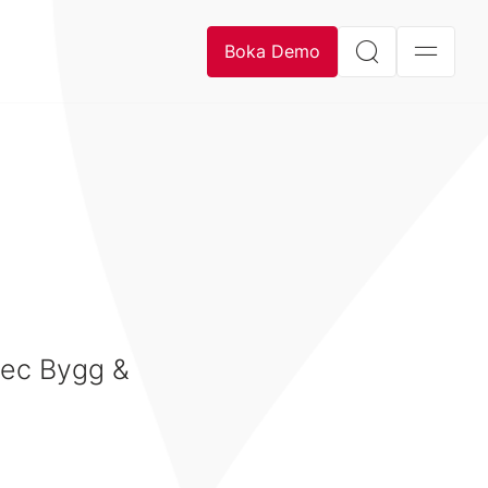
Boka Demo
itec Bygg &