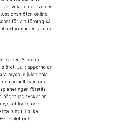
är att vi kommer ha mer
iskussionsmöten online
ssant för ert företag så
ch erfarenheter som ni
ill söder. Är extra
la året. Julklapparna är
ara mysa in julen hela
e men är helt tvärtom
ppsplaneringen förstås
jag något jag tycker är
ör mycket kaffe och
na runt till olika
0-70-talet och