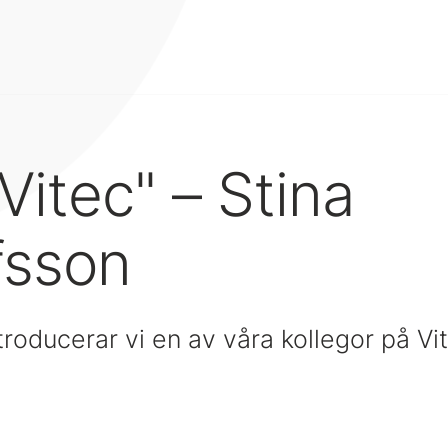
 Vitec" – Stina
fsson
troducerar vi en av våra kollegor på V