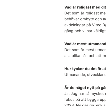
Vad är roligast med dit
Det som är roligast med
behöver ombyte och acti
avdelningar på Vitec By
gäng och vi har väldigt
Vad är mest utmanan
Det som är mest utmana
alla olika håll och att
Hur tycker du det är a
Utmanande, utveckland
Är de något nytt på gå
Ja! Jag har så mycket r
fokus på att bygga upp 
2023. Ny design, enkla