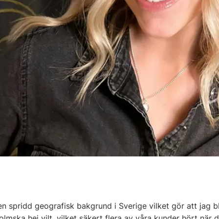
n spridd geografisk bakgrund i Sverige vilket gör att jag 
mska hej vilt, vilket säkert flera av våra kunder hört när