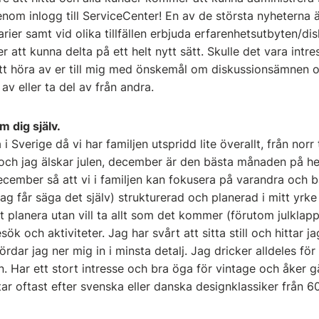
enom inlogg till ServiceCenter! En av de största nyheterna 
arier samt vid olika tillfällen erbjuda erfarenhetsutbyten/d
att kunna delta på ett helt nytt sätt. Skulle det vara intre
tt höra av er till mig med önskemål om diskussionsämnen o
av eller ta del av från andra.
om dig själv.
i Sverige då vi har familjen utspridd lite överallt, från norr t
r och jag älskar julen, december är den bästa månaden på he
december så att vi i familjen kan fokusera på varandra och b
g får säga det själv) strukturerad och planerad i mitt yrk
 att planera utan vill ta allt som det kommer (förutom julkla
 besök och aktiviteter. Jag har svårt att sitta still och hittar 
nördar jag ner mig in i minsta detalj. Jag dricker alldeles f
 Har ett stort intresse och bra öga för vintage och åker gär
tar oftast efter svenska eller danska designklassiker från 6