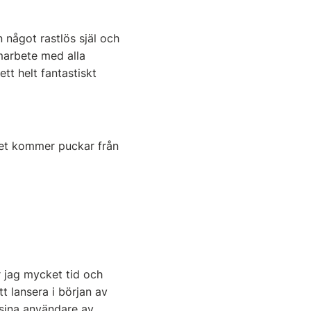
 något rastlös själ och
amarbete med alla
tt helt fantastiskt
 det kommer puckar från
r jag mycket tid och
t lansera i början av
 sina användare av