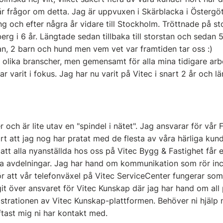
år frågor om detta. Jag är uppvuxen i Skärblacka i Östergötla
 och efter några år vidare till Stockholm. Tröttnade på sto
berg i 6 år. Längtade sedan tillbaka till storstan och sedan 5 
, 2 barn och hund men vem vet var framtiden tar oss :)
 olika branscher, men gemensamt för alla mina tidigare arb
har varit i fokus. Jag har nu varit på Vitec i snart 2 år och l
r och är lite utav en "spindel i nätet". Jag ansvarar för vår F
ort att jag nog har pratat med de flesta av våra härliga kun
r att alla nyanställda hos oss på Vitec Bygg & Fastighet får 
våra avdelningar. Jag har hand om kommunikation som rör inci
ör att vår telefonväxel på Vitec ServiceCenter fungerar som
it över ansvaret för Vitec Kunskap där jag har hand om all 
strationen av Vitec Kunskap-plattformen. Behöver ni hjälp
ftast mig ni har kontakt med.