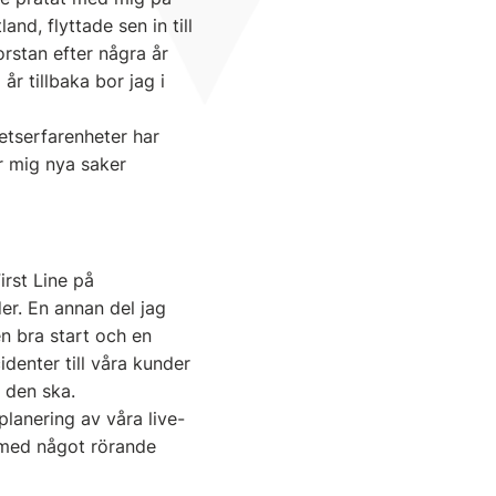
nd, flyttade sen in till
rstan efter några år
år tillbaka bor jag i
etserfarenheter har
är mig nya saker
irst Line på
der. En annan del jag
en bra start och en
denter till våra kunder
 den ska.
planering av våra live-
 med något rörande