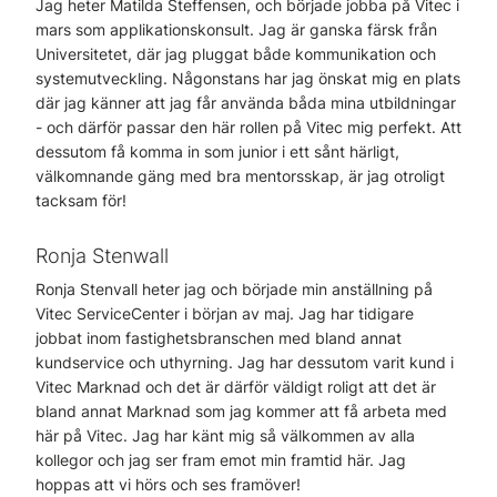
Jag heter Matilda Steffensen, och började jobba på Vitec i
mars som applikationskonsult. Jag är ganska färsk från
Universitetet, där jag pluggat både kommunikation och
systemutveckling. Någonstans har jag önskat mig en plats
där jag känner att jag får använda båda mina utbildningar
- och därför passar den här rollen på Vitec mig perfekt. Att
dessutom få komma in som junior i ett sånt härligt,
välkomnande gäng med bra mentorsskap, är jag otroligt
tacksam för!
Ronja Stenwall
Ronja Stenvall heter jag och började min anställning på
Vitec ServiceCenter i början av maj. Jag har tidigare
jobbat inom fastighetsbranschen med bland annat
kundservice och uthyrning. Jag har dessutom varit kund i
Vitec Marknad och det är därför väldigt roligt att det är
bland annat Marknad som jag kommer att få arbeta med
här på Vitec. Jag har känt mig så välkommen av alla
kollegor och jag ser fram emot min framtid här. Jag
hoppas att vi hörs och ses framöver!