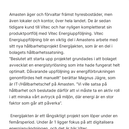
Amasten äger och förvaltar främst hyresbostäder, men
även lokaler och kontor, över hela landet. De är sedan
tidigare kund till Vitec och har nyligen kompletterat sin
produktportfölj med Vitec Energiuppföljning. Vitec
Energiuppföljning blir en viktig del i Amastens arbete med
sitt nya hållbarhetsprojekt Energijakten, som är en del i
bolagets hållbarhetssatsning.
”Beslutet att starta upp projektet grundades i att bolaget
avvecklat en energistyrlösning som inte hade fungerat helt
optimalt. Dåvarande uppföljning av energiförbrukningen
genomfördes helt manuellt” berättar Magnus Jägre, som
är IT-/Hållbarhetschef på Amasten. ”Vi ville satsa på
hållbarhet och beslutade därför att vi måste ta en aktiv roll
i att minska vårt avtryck på miljön, där energi är en stor
faktor som går att påverka”.
Energijakten är ett långsiktigt projekt som löper under en
femårsperiod. Under år 1 ligger fokus på att digitalisera
energianvändningen, och det är här Vitec