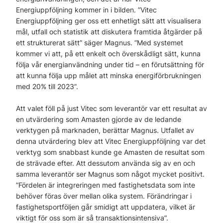
Energiuppföljning kommer in i bilden. ”Vitec
Energiuppföljning ger oss ett enhetligt sätt att visualisera
mål, utfall och statistik att diskutera framtida åtgärder på
ett strukturerat sätt” säger Magnus. ”Med systemet
kommer vi att, på ett enkelt och överskådligt sätt, kunna
följa vår energianvändning under tid – en förutsättning för
att kunna följa upp målet att minska energiförbrukningen
med 20% till 2023”.
Att valet föll på just Vitec som leverantör var ett resultat av
en utvärdering som Amasten gjorde av de ledande
verktygen på marknaden, berättar Magnus. Utfallet av
denna utvärdering blev att Vitec Energiuppföljning var det
verktyg som snabbast kunde ge Amasten de resultat som
de strävade efter. Att dessutom använda sig av en och
samma leverantör ser Magnus som något mycket positivt.
”Fördelen är integreringen med fastighetsdata som inte
behöver föras över mellan olika system. Förändringar i
fastighetsportföljen går smidigt att uppdatera, vilket är
viktigt för oss som är så transaktionsintensiva”.