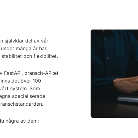
n självklar del av vår
m under många år har
tabilitet och flexibilitet.
av FastAPI, bransch-API:et
finns det över 100
 vårt system. Som
 egna specialiserade
 branschstandarden.
 du några av dem: