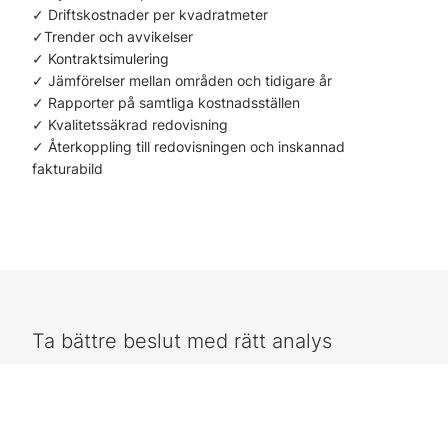
✓ Driftskostnader per kvadratmeter
✓Trender och avvikelser
✓ Kontraktsimulering
✓ Jämförelser mellan områden och tidigare år
✓ Rapporter på samtliga kostnadsställen
✓ Kvalitetssäkrad redovisning
✓ Återkoppling till redovisningen och inskannad
fakturabild
Ta bättre beslut med rätt analys
Skapa nyckeltal som är intressanta för din verksamhet.
Programmet analyserar utfall och jämförelser, och
presenterar sammanställningar på ett överskådligt sätt.
Du kan även hålla ihop budgetarbetet och följa upp