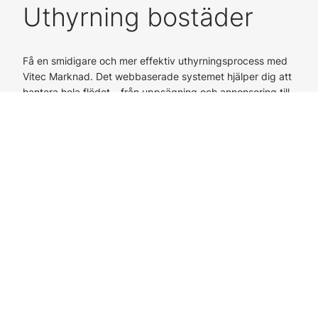
Uthyrning bostäder
Få en smidigare och mer effektiv uthyrningsprocess med
Vitec Marknad. Det webbaserade systemet hjälper dig att
hantera hela flödet – från uppsägning och annonsering till
kontraktsskrivning. Genom automatiserade processer och
smarta urvalsverktyg sparar du tid samtidigt som du
säkerställer en professionell upplevelse för både
medarbetare och bostadssökande.
Med full överblick över lediga objekt och sökande blir det
enklare att fatta rätt beslut, minska administrationen och
snabbt få rätt hyresgäst på rätt plats.
Funktioner i Marknad: