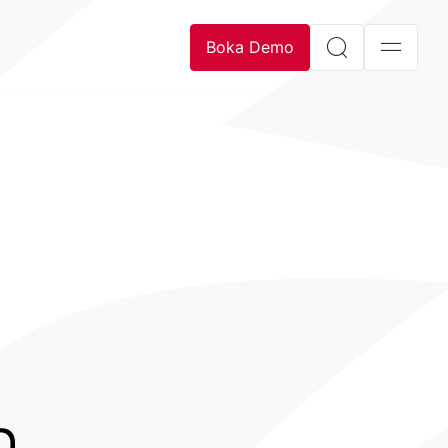
Boka Demo
h