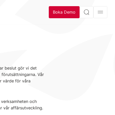
Boka Demo
ar beslut gör vi det
l förutsättningarna. Vår
ar värde för våra
år verksamheten och
vår affärsutveckling.