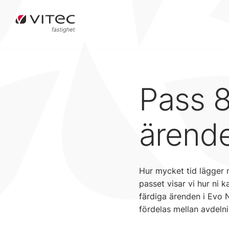
Pass 8
ärend
Hur mycket tid lägger n
passet visar vi hur ni k
färdiga ärenden i Evo Ne
fördelas mellan avdeln