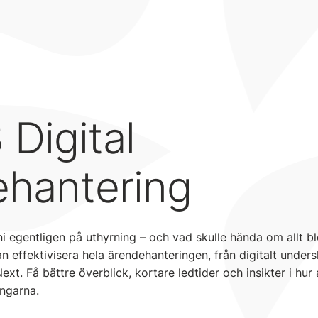
 Digital
ehantering
i egentligen på uthyrning – och vad skulle hända om allt ble
an effektivisera hela ärendehanteringen, från digitalt unders
xt. Få bättre överblick, kortare ledtider och insikter i hur 
ingarna.