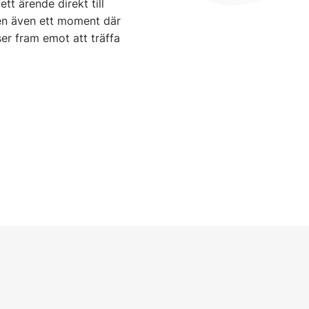
tt ärende direkt till
men även ett moment där
ser fram emot att träffa