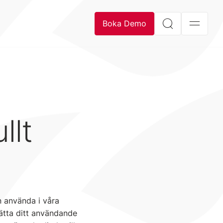
Boka Demo
llt
n använda i våra
lätta ditt användande