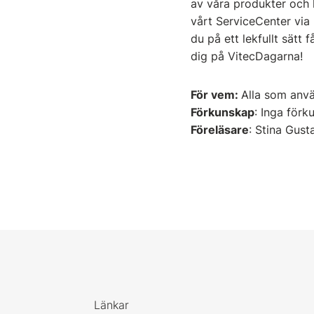
av våra produkter och k
vårt ServiceCenter via
du på ett lekfullt sätt
dig på VitecDagarna!
För vem:
Alla som anv
Förkunskap
: Inga förk
Föreläsare
: Stina Gust
Länkar