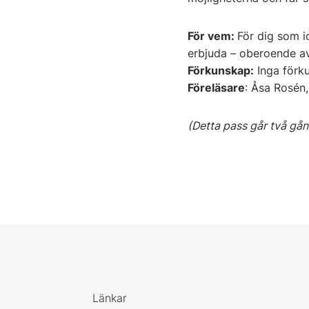
För vem:
För dig som i
erbjuda – oberoende av
Förkunskap:
Inga förku
Föreläsare
: Åsa Rosén,
(Detta pass går två gå
Länkar