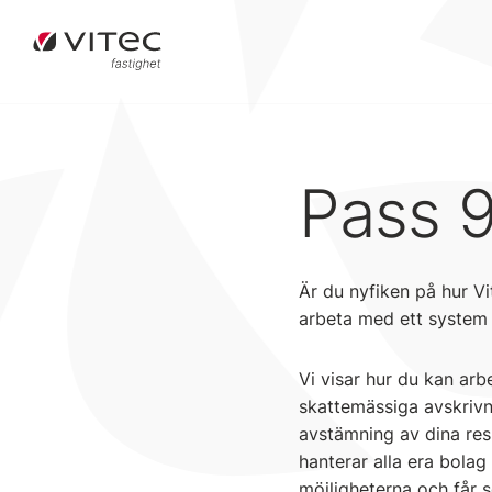
Pass 9
Är du nyfiken på hur V
arbeta med ett system 
Vi visar hur du kan arb
skattemässiga avskrivn
avstämning av dina resk
hanterar alla era bolag
möjligheterna och får s