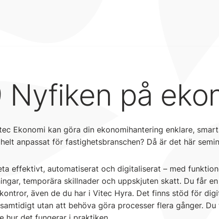
 Nyfiken på eko
itec Ekonomi kan göra din ekonomihantering enklare, smart
helt anpassat för fastighetsbranschen? Då är det här semin
eta effektivt, automatiserat och digitaliserat – med funktio
ingar, temporära skillnader och uppskjuten skatt. Du får e
ontror, även de du har i Vitec Hyra. Det finns stöd för digit
 samtidigt utan att behöva göra processer flera gånger. Du 
e hur det fungerar i praktiken.