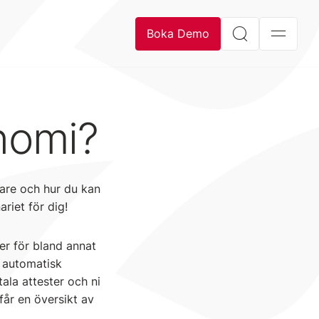
Boka Demo
nomi?
are och hur du kan
ariet för dig!
ner för bland annat
n automatisk
ala attester och ni
får en översikt av