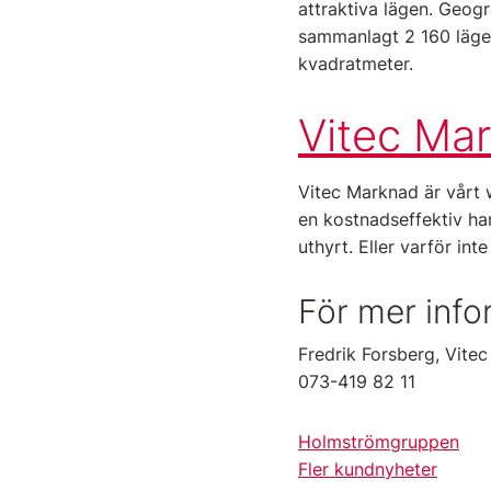
attraktiva lägen. Geog
sammanlagt 2 160 läge
kvadratmeter.
Vitec Ma
Vitec Marknad är vårt
en kostnadseffektiv han
uthyrt. Eller varför int
För mer info
Fredrik Forsberg, Vite
073-419 82 11
Holmströmgruppen
Fler kundnyheter