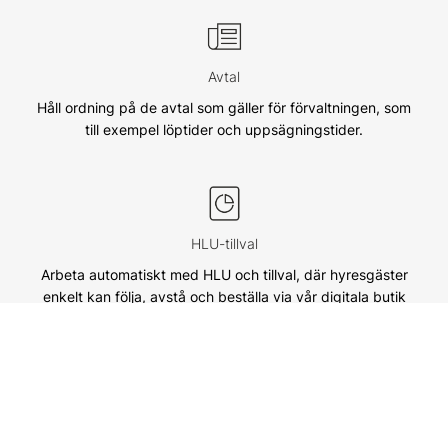
Avtal
Håll ordning på de avtal som gäller för förvaltningen, som
till exempel löptider och uppsägningstider.
HLU-tillval
Arbeta automatiskt med HLU och tillval, där hyresgäster
enkelt kan följa, avstå och beställa via vår digitala butik
på Mina sidor, givetvis med e-signering av beställningar.
Rondering & kontroller